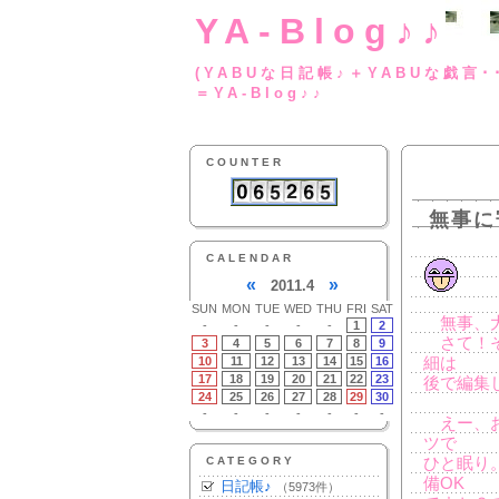
YA-Blog♪♪
(YABUな日記帳♪＋
＝YA-Blog♪♪
COUNTER
無事に
CALENDAR
«
»
2011.4
SUN
MON
TUE
WED
THU
FRI
SAT
無事、大
-
-
-
-
-
1
2
さて！そ
3
4
5
6
7
8
9
10
11
12
13
14
15
16
細は
17
18
19
20
21
22
23
後で編集して
24
25
26
27
28
29
30
-
-
-
-
-
-
-
えー、お
ツで
CATEGORY
ひと眠り
備OK
日記帳♪
（5973件）