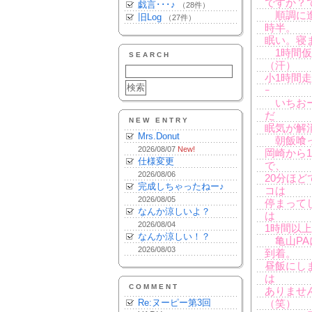
ですか？
戯言･･･♪
（28件）
順調に進
旧Log
（27件）
時半。
眠い。寝ます
1時間仮
SEARCH
（汗）
小1時間走
ｰ
いちおー
だ
NEW ENTRY
眠気が解
Mrs.Donut
朝飯喰っ
2026/08/07
New!
岡崎から
仕様変更
で、
2026/08/06
20分ほ
完成しちゃったねー♪
コは
2026/08/05
停まって
なんか涼しいよ？
は
2026/08/04
1時間以
なんか涼しい！？
亀山PA
2026/08/03
到着。
昼飯にし
は
COMMENT
ありませ
Re:ヌーピー第3回
（笑）