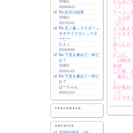
YABU
ちなみに
（？）
2018/04/23
Re:紅白の結果
ラーメン
YABU
とは言っ
（汗）
2017/01/01
Re:石ノ森→ライダー→
とりあえ
ネオサイクロン→スヌ
イタダキ
ーピー
だ！
かよこ
知らんか
う。
2016/05/08
Re:下見を兼ねて一杯ど
たぶん。
お？
13時半
YABU
休憩
した後、
2015/11/13
Re:下見を兼ねて一杯ど
風呂して
お？
ト。
はーちゃん
目が覚め
って
2015/11/13
コトですよ。
TRACKBACK
ARCHIVE
2026年08月
（7件）