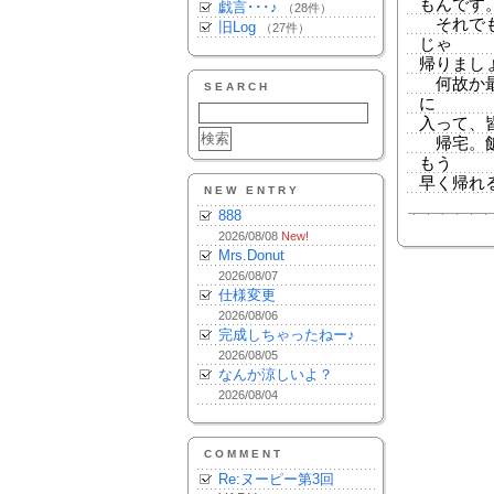
もんです
戯言･･･♪
（28件）
それでも
旧Log
（27件）
じゃ
帰りまし
何故か最
SEARCH
に
入って、
帰宅。飯
もう
早く帰れ
NEW ENTRY
888
2026/08/08
New!
Mrs.Donut
2026/08/07
仕様変更
2026/08/06
完成しちゃったねー♪
2026/08/05
なんか涼しいよ？
2026/08/04
COMMENT
Re:ヌーピー第3回