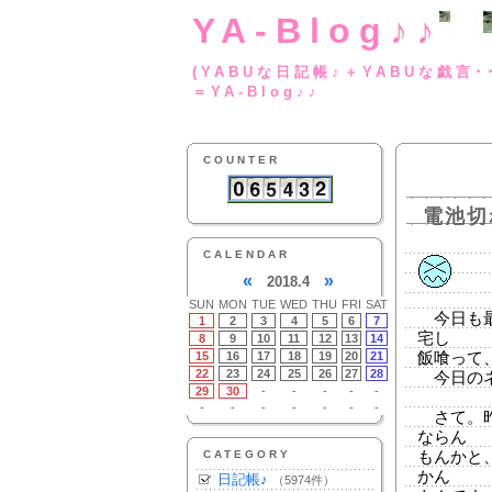
YA-Blog♪♪
(YABUな日記帳♪＋
＝YA-Blog♪♪
COUNTER
電池切
CALENDAR
«
»
2018.4
SUN
MON
TUE
WED
THU
FRI
SAT
今日も最
1
2
3
4
5
6
7
宅し
8
9
10
11
12
13
14
15
16
17
18
19
20
21
飯喰って
22
23
24
25
26
27
28
今日のネ
29
30
-
-
-
-
-
-
-
-
-
-
-
-
さて。昨
ならん
CATEGORY
もんかと
かん
日記帳♪
（5974件）