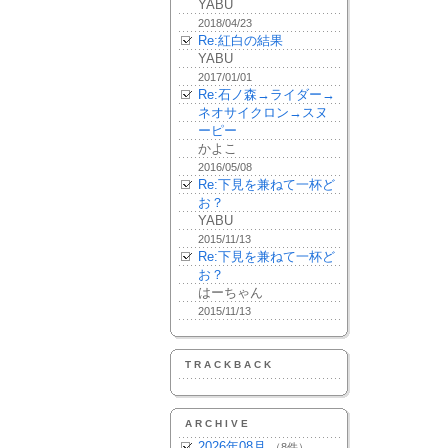
YABU
2018/04/23
Re:紅白の結果
YABU
2017/01/01
Re:石ノ森→ライダー→
ネオサイクロン→スヌ
ーピー
かよこ
2016/05/08
Re:下見を兼ねて一杯ど
お？
YABU
2015/11/13
Re:下見を兼ねて一杯ど
お？
はーちゃん
2015/11/13
TRACKBACK
ARCHIVE
2026年08月
（8件）