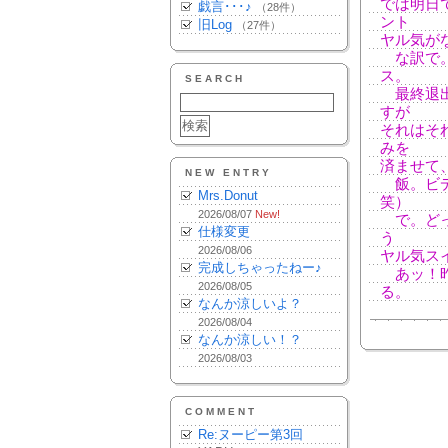
では明日
戯言･･･♪
（28件）
ント
旧Log
（27件）
ヤル気がな
な訳で。
ス。
SEARCH
最終退出
すが
それはそ
みを
済ませて
NEW ENTRY
飯。ビデ
Mrs.Donut
笑）
2026/08/07
New!
で。どっ
仕様変更
う
2026/08/06
ヤル気ス
完成しちゃったねー♪
あッ！昨
2026/08/05
る。
なんか涼しいよ？
2026/08/04
なんか涼しい！？
2026/08/03
COMMENT
Re:ヌーピー第3回