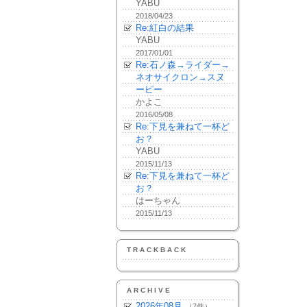
YABU
2018/04/23
Re:紅白の結果
YABU
2017/01/01
Re:石ノ森→ライダー→
ネオサイクロン→スヌ
ーピー
かよこ
2016/05/08
Re:下見を兼ねて一杯ど
お？
YABU
2015/11/13
Re:下見を兼ねて一杯ど
お？
はーちゃん
2015/11/13
TRACKBACK
ARCHIVE
2026年08月
（7件）