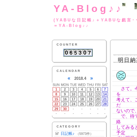
YA-Blog♪♪
(YABUな日記帳♪＋
＝YA-Blog♪♪
COUNTER
明日納
CALENDAR
«
»
2018.4
SUN
MON
TUE
WED
THU
FRI
SAT
さて。今
1
2
3
4
5
6
7
を
8
9
10
11
12
13
14
15
16
17
18
19
20
21
考えて、
22
23
24
25
26
27
28
だ
29
30
-
-
-
-
-
ないので
-
-
-
-
-
-
-
で、待て
絡
CATEGORY
してみる
予定
日記帳♪
（5973件）