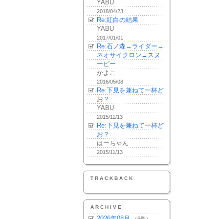
YABU
2018/04/23
Re:紅白の結果
YABU
2017/01/01
Re:石ノ森→ライダー→
ネオサイクロン→スヌ
ーピー
かよこ
2016/05/08
Re:下見を兼ねて一杯ど
お？
YABU
2015/11/13
Re:下見を兼ねて一杯ど
お？
はーちゃん
2015/11/13
TRACKBACK
ARCHIVE
2026年08月
（6件）