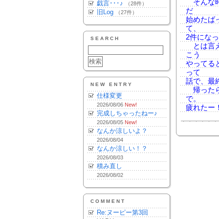
そんな時
戯言･･･♪
（28件）
だ
旧Log
（27件）
始めたば
て、
2件にな
SEARCH
とは言え
こう
やってる
って
話で、最
NEW ENTRY
帰ったら
仕様変更
で。
2026/08/06
New!
疲れたー
完成しちゃったねー♪
2026/08/05
New!
なんか涼しいよ？
2026/08/04
なんか涼しい！？
2026/08/03
積み直し
2026/08/02
COMMENT
Re:ヌーピー第3回