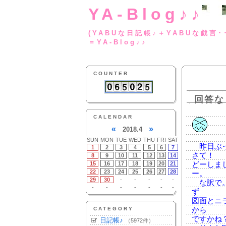
YA-Blog♪♪
(YABUな日記帳♪＋
＝YA-Blog♪♪
COUNTER
回答な
CALENDAR
«
»
2018.4
SUN
MON
TUE
WED
THU
FRI
SAT
昨日ぶっ
1
2
3
4
5
6
7
さて！
8
9
10
11
12
13
14
15
16
17
18
19
20
21
どーしま
22
23
24
25
26
27
28
ー。
29
30
-
-
-
-
-
な訳で。
-
-
-
-
-
-
-
ず
図面とニ
CATEGORY
から
ですかね
日記帳♪
（5972件）