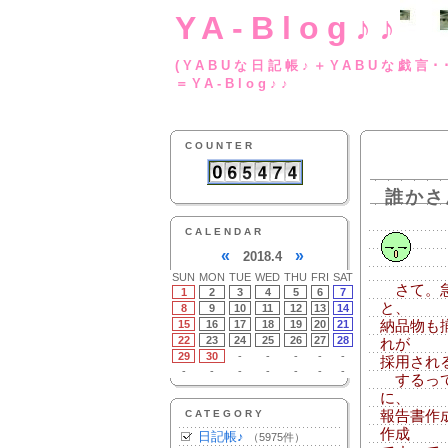
YA-Blog♪♪
(YABUな日記帳♪＋
＝YA-Blog♪♪
COUNTER
誰かさ
CALENDAR
«
»
2018.4
SUN
MON
TUE
WED
THU
FRI
SAT
さて。急
1
2
3
4
5
6
7
と、
8
9
10
11
12
13
14
15
16
17
18
19
20
21
納品物も
22
23
24
25
26
27
28
れが
29
30
-
-
-
-
-
採用され
-
-
-
-
-
-
-
するって
に、
CATEGORY
報告書作
作成
日記帳♪
（5975件）