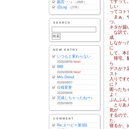
ですって
戯言･･･♪
（28件）
しい
旧Log
（27件）
ってコト
まぁ、や
つ、
SEARCH
ネタが届
な訳で。
成
しなかっ
に
NEW ENTRY
して、本
いつもと変わらない
帰宅。飯
2026/08/09
New!
ら
888
デスが？
2026/08/08
New!
スト
Mrs.Donut
入りです
2026/08/07
に？
仕様変更
困ったち
2026/08/06
よ！
完成しちゃったねー♪
ぷんぷん
2026/08/05
とりあえ
気が
するので
COMMENT
た。
Re:ヌーピー第3回
寝るか。(o