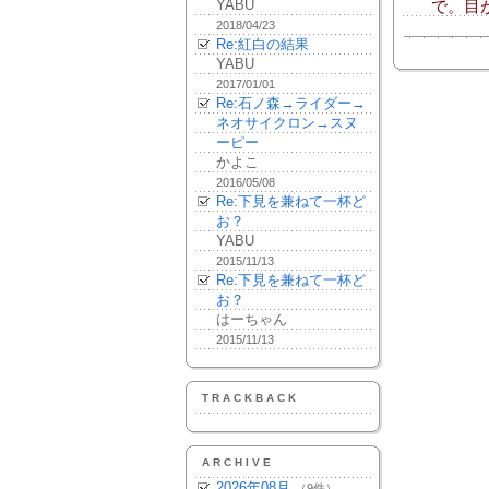
YABU
で。目が
2018/04/23
Re:紅白の結果
YABU
2017/01/01
Re:石ノ森→ライダー→
ネオサイクロン→スヌ
ーピー
かよこ
2016/05/08
Re:下見を兼ねて一杯ど
お？
YABU
2015/11/13
Re:下見を兼ねて一杯ど
お？
はーちゃん
2015/11/13
TRACKBACK
ARCHIVE
2026年08月
（9件）