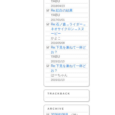
YABU
2018/04/23
Re:紅白の結果
YABU
2017/01/01
Re:石ノ森→ライダー→
ネオサイクロン→スヌ
ーピー
かよこ
2016/05/08
Re:下見を兼ねて一杯ど
お？
YABU
2015/11/13
Re:下見を兼ねて一杯ど
お？
はーちゃん
2015/11/13
TRACKBACK
ARCHIVE
2026年08月
（7件）