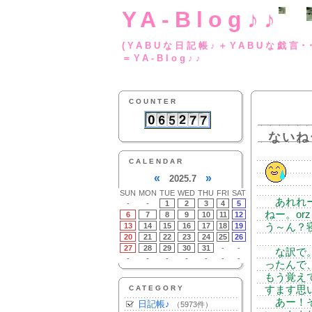
YA-Blog♪♪
(YABUな日記帳♪＋
＝YA-Blog♪♪
COUNTER
ないね
CALENDAR
«
»
2025.7
SUN
MON
TUE
WED
THU
FRI
SAT
あれれー
-
-
1
2
3
4
5
ねー。orz
6
7
8
9
10
11
12
13
14
15
16
17
18
19
う～ん？
20
21
22
23
24
25
26
27
28
29
30
31
-
-
な訳で。
-
-
-
-
-
-
-
ったんで
もう覚え
CATEGORY
すます思い
あー！そ
日記帳♪
（5973件）