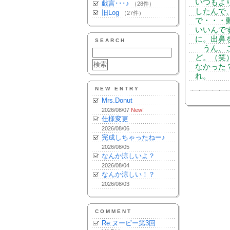
いつもよ
戯言･･･♪
（28件）
したんで
旧Log
（27件）
で・・・
いいんで
に。出鼻
SEARCH
うん、こ
ど。（笑
なかった
れ。
NEW ENTRY
Mrs.Donut
2026/08/07
New!
仕様変更
2026/08/06
完成しちゃったねー♪
2026/08/05
なんか涼しいよ？
2026/08/04
なんか涼しい！？
2026/08/03
COMMENT
Re:ヌーピー第3回