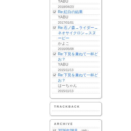
YABU
2018/04/23
Re:紅白の結果
YABU
2017/01/01
Re:石ノ森→ライダー→
ネオサイクロン→スヌ
ーピー
かよこ
2016/05/08
Re:下見を兼ねて一杯ど
お？
YABU
2015/11/13
Re:下見を兼ねて一杯ど
お？
はーちゃん
2015/11/13
TRACKBACK
ARCHIVE
2026年08月
（8件）