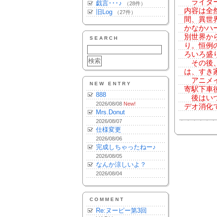
ライダー
戯言･･･♪
（28件）
内容は全
旧Log
（27件）
間、異世
かなかハ
別世界か
SEARCH
り。恒例
ろいろ盛
その後、
は、すき
アニメイ
NEW ENTRY
寄駅下車
888
後はいつ
2026/08/08
New!
デオ消化
Mrs.Donut
2026/08/07
仕様変更
2026/08/06
完成しちゃったねー♪
2026/08/05
なんか涼しいよ？
2026/08/04
COMMENT
Re:ヌーピー第3回