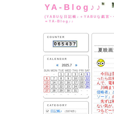
YA-Blog♪♪
(YABUな日記帳♪＋
＝YA-Blog♪♪
COUNTER
夏映画
CALENDAR
«
»
2025.7
SUN
MON
TUE
WED
THU
FRI
SAT
今日は普
-
-
1
2
3
4
5
ったら出
6
7
8
9
10
11
12
13
14
15
16
17
18
19
んで、電車
20
21
22
23
24
25
26
川崎まで
27
28
29
30
31
-
-
侵略者』
-
-
-
-
-
-
-
ソード』
先ずは戦
CATEGORY
ない気が
つもどー
日記帳♪
（5974件）