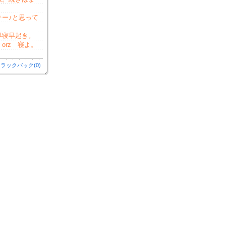
ー♪と思って
早寝早起き。
rz 寝よ。
ラックバック(0)