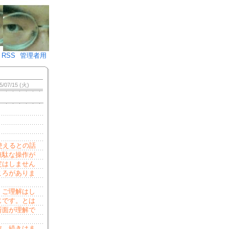
♪)÷2
RSS
管理者用
5/07/15 (火)
使えるとの話
無駄な操作が
定はしません
ころがありま
）
くご理解はし
じです。とは
断面が理解で
散。続きはま