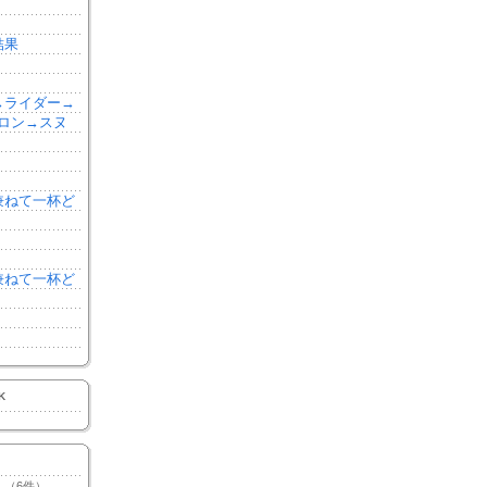
結果
森→ライダー→
ロン→スヌ
を兼ねて一杯ど
を兼ねて一杯ど
K
（6件）