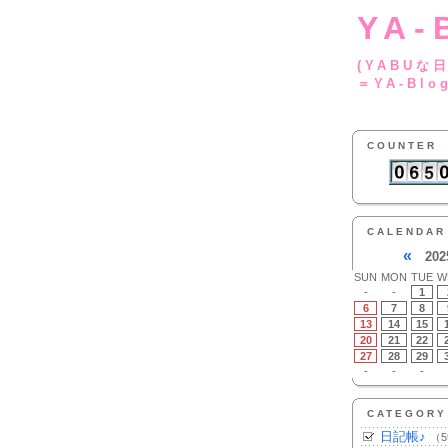
YA-
(YA
＝YA-Blo
COUNTER
CALENDAR
«
202
SUN
MON
TUE
W
-
-
1
6
7
8
13
14
15
20
21
22
27
28
29
-
-
-
CATEGORY
日記帳♪
（5