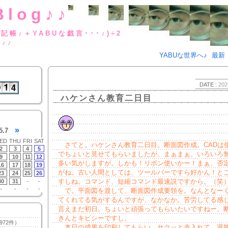
Blog♪♪
BUな日記帳♪＋YABUな戯言･･･
g♪♪
YABUな世界へ♪
最新
DATE :
202
ハケンさん教育二日目
»
5.7
ED
THU
FRI
SAT
さてと。ハケンさん教育二日目。断面図作成。CADは
2
3
4
5
でちょいと見せてもらいましたが、まぁまぁ。いろいろ
9
10
11
12
多い気がしますが。しかも！リボン使いかー！まぁ、否
16
17
18
19
がね。古い人間としては、ツールバーですら好かん！と
23
24
25
26
すしね。コマンド、短縮コマンド最速説ですから。（笑
30
31
-
-
-
-
-
-
で。平面図を渡して、断面図作成要領を。なんとなー
てくれてる気がするんですが、なかなか。苦労してる感
言えまだ初日。ちょいと頑張ってもらいたいですねー。
きんとキビシーですし。
972件）
本日の成果を印刷してもらい、サクッと赤入れて、退