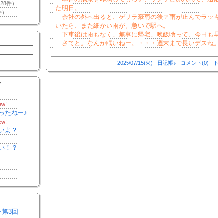
28件）
た明日。
件）
会社の外へ出ると、ゲリラ豪雨の後？雨が止んでラッキ
いたら、また細かい雨が。急いで駅へ。
下車後は雨もなく。無事に帰宅。晩飯喰って、今日も
さてと。なんか眠いねー。・・・週末まで長いデスね。o
2025/07/15(火)
日記帳♪
コメント(0)
ト
Y
ew!
ったねー♪
ew!
いよ？
い！？
ー第3回