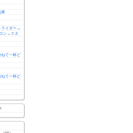
結果
森→ライダー→
ロン→スヌ
を兼ねて一杯ど
を兼ねて一杯ど
K
（6件）