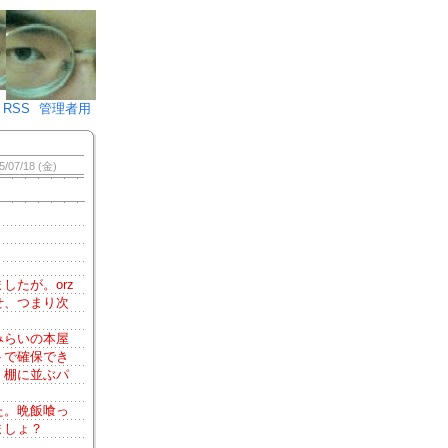
♪)÷2
RSS
管理者用
5/07/18 (金)
たが。orz
せ、つまり次
みらいの本屋
トで確保でき
、棚に並ぶパ
た。晩飯喰っ
ましょ？