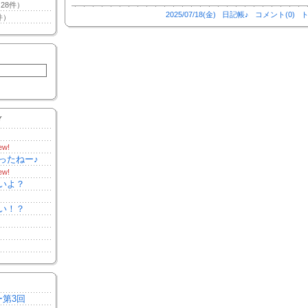
28件）
2025/07/18(金)
日記帳♪
コメント(0)
ト
件）
Y
ew!
ったねー♪
ew!
いよ？
い！？
ー第3回