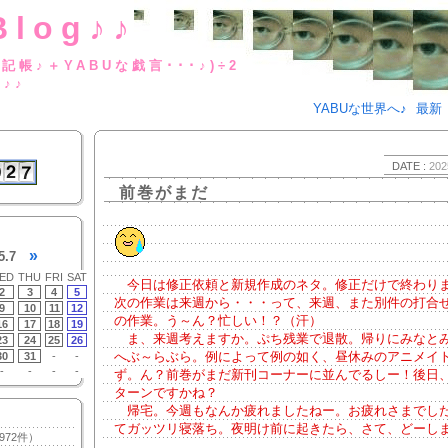
Blog♪♪
BUな日記帳♪＋YABUな戯言･･･
g♪♪
YABUな世界へ♪
最新
DATE :
202
前巻がまだ
»
5.7
ED
THU
FRI
SAT
今日は修正依頼と新規作成のネタ。修正だけで終わりまし
2
3
4
5
次の作業は来週から・・・って、来週、また別件の打合
9
10
11
12
の作業。う～ん？忙しい！？（汗）
16
17
18
19
ま、来週考えますか。ぷち残業で退散。帰りにみなと
23
24
25
26
へぶ～らぶら。例によって例の如く、昼休みのアニメイ
30
31
-
-
-
-
-
-
ず。ん？前巻がまだ新刊コーナーに並んでるしー！後日
ターンですかね？
帰宅。今週もなんか疲れましたねー。お疲れさまでし
てガッツリ寝落ち。夜明け前に起きたら、さて、どーし
972件）