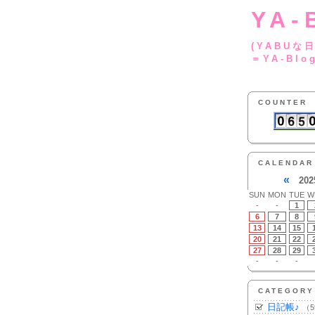
YA-
(YA
＝YA-Blo
COUNTER
CALENDAR
«
202
SUN
MON
TUE
W
-
-
1
6
7
8
13
14
15
20
21
22
27
28
29
-
-
-
CATEGORY
日記帳♪
（5