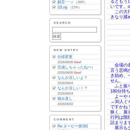
るともう
戯言･･･♪
（28件）
いです。o
旧Log
（27件）
この大行
きなり揉
SEARCH
NEW ENTRY
仕様変更
2026/08/06
New!
会場の表
完成しちゃったねー♪
言う悲鳴
2026/08/05
New!
き始め、
なんか涼しいよ？
せん。
2026/08/04
ふと振り
なんか涼しい！？
180分
2026/08/03
よーやく
積み直し
→30人
2026/08/02
ですかね
狭く、展
行列は階
COMMENT
詰まりま
Re:ヌーピー第3回
展示も少