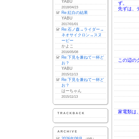
YABU
ず。
2018/04/23
先ずは、
Re:紅白の結果
YABU
2017/01/01
Re:石ノ森→ライダー→
ネオサイクロン→スヌ
ーピー
かよこ
2016/05/08
Re:下見を兼ねて一杯ど
この辺の
お？
YABU
2015/11/13
Re:下見を兼ねて一杯ど
お？
はーちゃん
2015/11/13
家電類は
TRACKBACK
ARCHIVE
2026年08月
（6件）