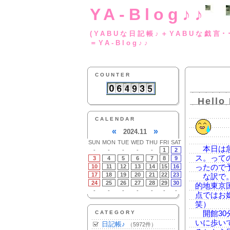
YA-Blog♪♪
(YABUな日記帳♪＋
＝YA-Blog♪♪
COUNTER
Hello
CALENDAR
«
»
2024.11
SUN
MON
TUE
WED
THU
FRI
SAT
本日は急
-
-
-
-
-
1
2
ス。って
3
4
5
6
7
8
9
10
11
12
13
14
15
16
ったので
17
18
19
20
21
22
23
な訳で。
24
25
26
27
28
29
30
的地東京
-
-
-
-
-
-
-
点ではお
笑）
CATEGORY
開館30
いに歩い
日記帳♪
（5972件）