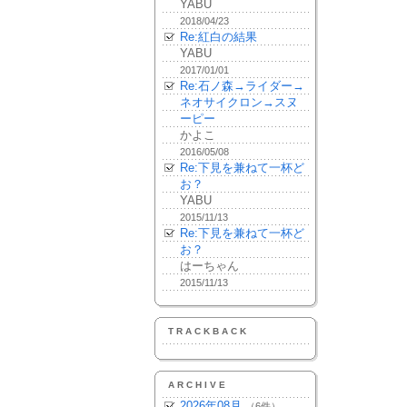
YABU
2018/04/23
Re:紅白の結果
YABU
2017/01/01
Re:石ノ森→ライダー→
ネオサイクロン→スヌ
ーピー
かよこ
2016/05/08
Re:下見を兼ねて一杯ど
お？
YABU
2015/11/13
Re:下見を兼ねて一杯ど
お？
はーちゃん
2015/11/13
TRACKBACK
ARCHIVE
2026年08月
（6件）