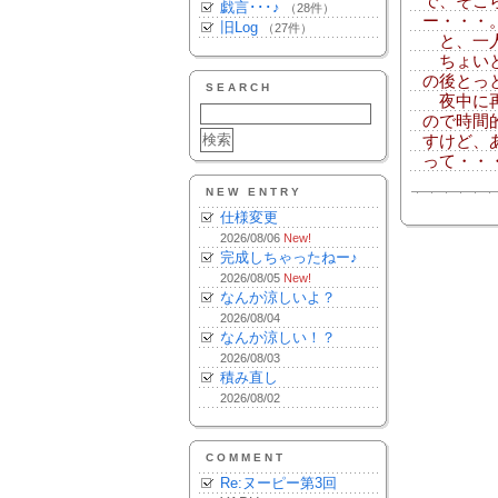
で、そこ
戯言･･･♪
（28件）
ー・・・
旧Log
（27件）
と、一人
ちょいと
の後とっと
SEARCH
夜中に再
ので時間
すけど、
って・・
NEW ENTRY
仕様変更
2026/08/06
New!
完成しちゃったねー♪
2026/08/05
New!
なんか涼しいよ？
2026/08/04
なんか涼しい！？
2026/08/03
積み直し
2026/08/02
COMMENT
Re:ヌーピー第3回