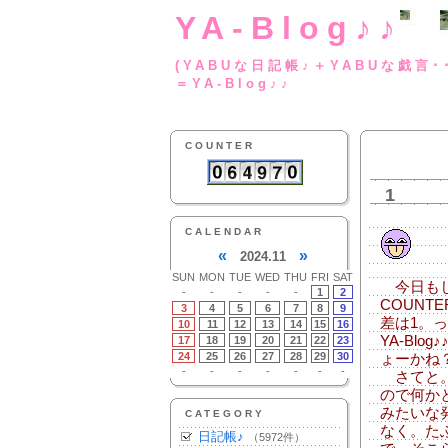
YA-Blog♪♪
(YABUな日記帳♪＋
＝YA-Blog♪♪
COUNTER
1
CALENDAR
«
»
2024.11
SUN
MON
TUE
WED
THU
FRI
SAT
今日もしつ
-
-
-
-
-
1
2
COUNT
3
4
5
6
7
8
9
差は1。
10
11
12
13
14
15
16
YA-Bl
17
18
19
20
21
22
23
24
25
26
27
28
29
30
ょーかね
-
-
-
-
-
-
-
さてと。
ので何か
みたいな
CATEGORY
なく。た
日記帳♪
（5972件）