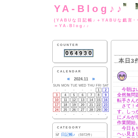
YA-Blog♪♪
(YABUな日記帳♪＋
＝YA-Blog♪♪
COUNTER
本日3
CALENDAR
«
»
2024.11
SUN
MON
TUE
WED
THU
FRI
SAT
今朝はい
-
-
-
-
-
1
2
全然無問
3
4
5
6
7
8
9
10
11
12
13
14
15
16
転手さん
17
18
19
20
21
22
23
さて！今
24
25
26
27
28
29
30
す。しっ
-
-
-
-
-
-
-
にメルが
作業開始
CATEGORY
今日もち
へぃ見ま
日記帳♪
（5972件）