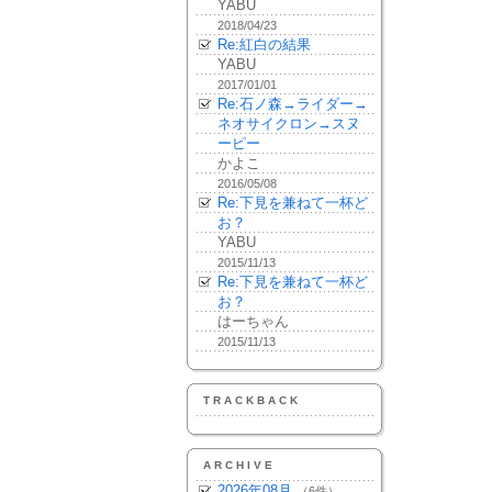
YABU
2018/04/23
Re:紅白の結果
YABU
2017/01/01
Re:石ノ森→ライダー→
ネオサイクロン→スヌ
ーピー
かよこ
2016/05/08
Re:下見を兼ねて一杯ど
お？
YABU
2015/11/13
Re:下見を兼ねて一杯ど
お？
はーちゃん
2015/11/13
TRACKBACK
ARCHIVE
2026年08月
（6件）