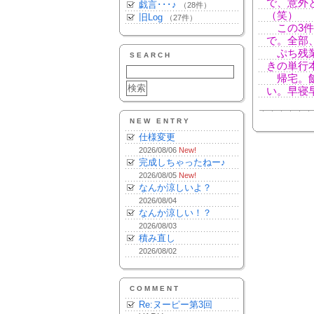
で、意外
戯言･･･♪
（28件）
（笑）
旧Log
（27件）
この3件
で。全部
ぷち残業
SEARCH
きの単行
帰宅。飯
い。早寝
NEW ENTRY
仕様変更
2026/08/06
New!
完成しちゃったねー♪
2026/08/05
New!
なんか涼しいよ？
2026/08/04
なんか涼しい！？
2026/08/03
積み直し
2026/08/02
COMMENT
Re:ヌーピー第3回