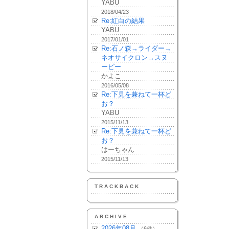
YABU
2018/04/23
Re:紅白の結果
YABU
2017/01/01
Re:石ノ森→ライダー→
ネオサイクロン→スヌ
ーピー
かよこ
2016/05/08
Re:下見を兼ねて一杯ど
お？
YABU
2015/11/13
Re:下見を兼ねて一杯ど
お？
はーちゃん
2015/11/13
TRACKBACK
ARCHIVE
2026年08月
（6件）