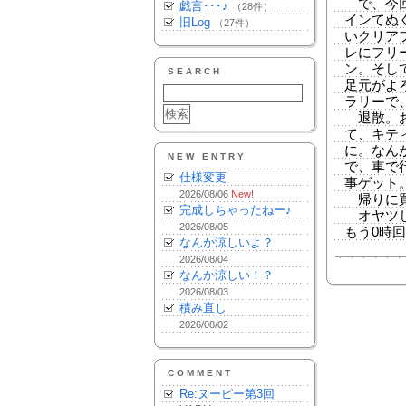
で、今回
戯言･･･♪
（28件）
インてぬ
旧Log
（27件）
いクリア
レにフリ
ン。そし
SEARCH
足元がよ
ラリーで
退散。お
て、キテ
に。なん
NEW ENTRY
で、車で
仕様変更
事ゲット
2026/08/06
New!
帰りに買
完成しちゃったねー♪
オヤツし
2026/08/05
もう0時
なんか涼しいよ？
2026/08/04
なんか涼しい！？
2026/08/03
積み直し
2026/08/02
COMMENT
Re:ヌーピー第3回