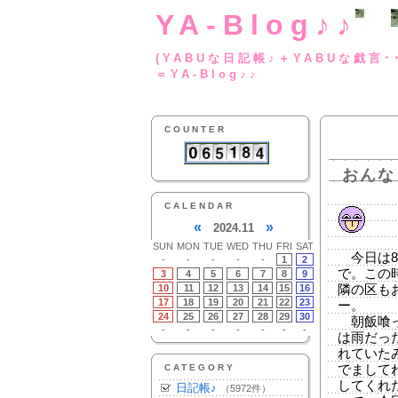
YA-Blog♪♪
(YABUな日記帳♪＋
＝YA-Blog♪♪
COUNTER
おんな
CALENDAR
«
»
2024.11
SUN
MON
TUE
WED
THU
FRI
SAT
今日は8
-
-
-
-
-
1
2
で。この
3
4
5
6
7
8
9
10
11
12
13
14
15
16
隣の区も
17
18
19
20
21
22
23
ー。
24
25
26
27
28
29
30
朝飯喰っ
-
-
-
-
-
-
-
は雨だっ
れていた
CATEGORY
でまして
してくれ
日記帳♪
（5972件）