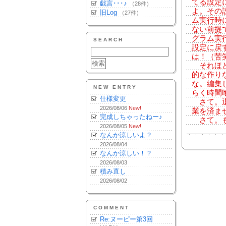
てる設定
戯言･･･♪
（28件）
よ。その
旧Log
（27件）
ム実行時
ない前提
グラム実
SEARCH
設定に戻
は！（苦
それほど
的な作り
な。編集
NEW ENTRY
らく時間
仕様変更
さて。退
2026/08/06
New!
業を済ま
完成しちゃったねー♪
さて。も
2026/08/05
New!
なんか涼しいよ？
2026/08/04
なんか涼しい！？
2026/08/03
積み直し
2026/08/02
COMMENT
Re:ヌーピー第3回