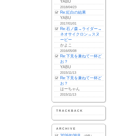
YABU
2018/04/23
Re:紅白の結果
YABU
2017/01/01
Re:石ノ森→ライダー→
ネオサイクロン→スヌ
ーピー
かよこ
2016/05/08
Re:下見を兼ねて一杯ど
お？
YABU
2015/11/13
Re:下見を兼ねて一杯ど
お？
はーちゃん
2015/11/13
TRACKBACK
ARCHIVE
2026年08月
（6件）