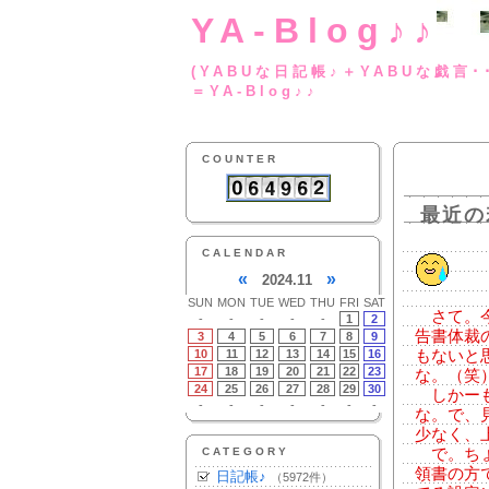
YA-Blog♪♪
(YABUな日記帳♪＋
＝YA-Blog♪♪
COUNTER
最近の
CALENDAR
«
»
2024.11
SUN
MON
TUE
WED
THU
FRI
SAT
さて。今
-
-
-
-
-
1
2
告書体裁
3
4
5
6
7
8
9
10
11
12
13
14
15
16
もないと
17
18
19
20
21
22
23
な。（笑
24
25
26
27
28
29
30
しかーも
-
-
-
-
-
-
-
な。で、
少なく、
CATEGORY
で。ちょ
領書の方
日記帳♪
（5972件）