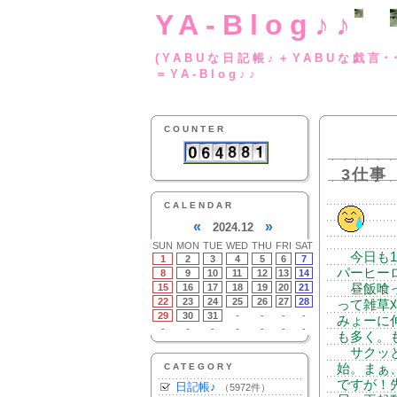
YA-Blog♪♪
(YABUな日記帳♪＋
＝YA-Blog♪♪
COUNTER
3仕事
CALENDAR
«
»
2024.12
SUN
MON
TUE
WED
THU
FRI
SAT
今日も1
1
2
3
4
5
6
7
パーヒー
8
9
10
11
12
13
14
15
16
17
18
19
20
21
昼飯喰っ
22
23
24
25
26
27
28
って雑草
29
30
31
-
-
-
-
みょーに
-
-
-
-
-
-
-
も多く。
サクッと
CATEGORY
始。まぁ
ですが！
日記帳♪
（5972件）