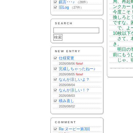
局、再起
戯言･･･♪
（28件）
ンクカー
旧Log
（27件）
今度こそ
換しろと
ですな。
SEARCH
で。よー
10枚以
さて、本
き。
明日の準
NEW ENTRY
前にもう
仕様変更
じゃ、寝
2026/08/06
New!
完成しちゃったねー♪
2026/08/05
New!
なんか涼しいよ？
2026/08/04
なんか涼しい！？
2026/08/03
積み直し
2026/08/02
COMMENT
Re:ヌーピー第3回