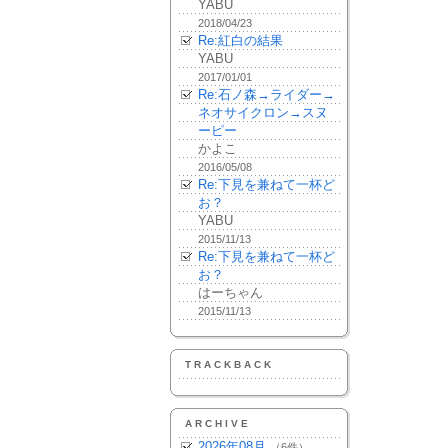
YABU
2018/04/23
Re:紅白の結果
YABU
2017/01/01
Re:石ノ森→ライダー→
ネオサイクロン→スヌ
ーピー
かよこ
2016/05/08
Re:下見を兼ねて一杯ど
お？
YABU
2015/11/13
Re:下見を兼ねて一杯ど
お？
はーちゃん
2015/11/13
TRACKBACK
ARCHIVE
2026年08月
（6件）