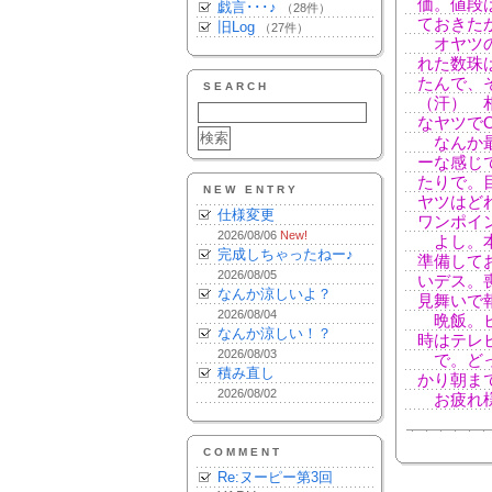
価。値段
戯言･･･♪
（28件）
ておきた
旧Log
（27件）
オヤツの
れた数珠
たんで、
SEARCH
（汗） 
なヤツで
なんか最
ーな感じ
たりで。
NEW ENTRY
ヤツはど
仕様変更
ワンポイ
2026/08/06
New!
よし。本
完成しちゃったねー♪
準備して
2026/08/05
いデス。
なんか涼しいよ？
見舞いで
2026/08/04
晩飯。ビ
なんか涼しい！？
時はテレ
2026/08/03
で。どっ
積み直し
かり朝まで寝
2026/08/02
お疲れ様
COMMENT
Re:ヌーピー第3回