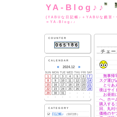
YA-Blog♪♪
(YABUな日記帳♪＋
＝YA-Blog♪♪
COUNTER
チェー
CALENDAR
«
»
2024.12
SUN
MON
TUE
WED
THU
FRI
SAT
無事帰宅
1
2
3
4
5
6
7
スグ運び
8
9
10
11
12
13
14
15
16
17
18
19
20
21
とりあえ
22
23
24
25
26
27
28
後はサイ
29
30
31
-
-
-
-
お昼前に
-
-
-
-
-
-
-
へ。ホー
購入する
CATEGORY
回、丸刈
価格のヤ
日記帳♪
（5972件）