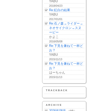
YABU
2018/04/23
Re:紅白の結果
YABU
2017/01/01
Re:石ノ森→ライダー→
ネオサイクロン→スヌ
ーピー
かよこ
2016/05/08
Re:下見を兼ねて一杯ど
お？
YABU
2015/11/13
Re:下見を兼ねて一杯ど
お？
はーちゃん
2015/11/13
TRACKBACK
ARCHIVE
2026年08月
（6件）