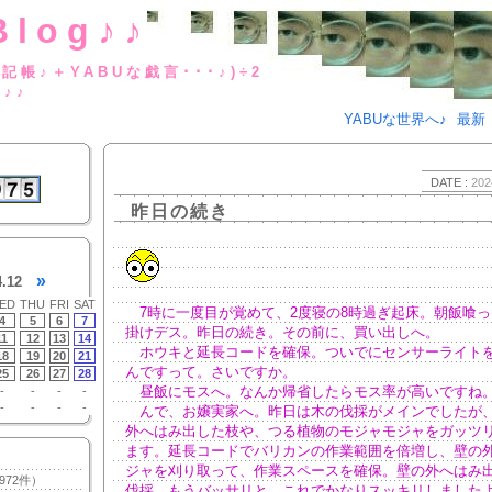
Blog♪♪
BUな日記帳♪＋YABUな戯言･･･
g♪♪
YABUな世界へ♪
最新
DATE :
202
昨日の続き
»
4.12
ED
THU
FRI
SAT
7時に一度目が覚めて、2度寝の8時過ぎ起床。朝飯喰っ
4
5
6
7
掛けデス。昨日の続き。その前に、買い出しへ。
11
12
13
14
ホウキと延長コードを確保。ついでにセンサーライト
18
19
20
21
んですって。さいですか。
25
26
27
28
昼飯にモスへ。なんか帰省したらモス率が高いですね
-
-
-
-
-
-
-
-
んで、お嬢実家へ。昨日は木の伐採がメインでしたが
外へはみ出した枝や、つる植物のモジャモジャをガッツ
ます。延長コードでバリカンの作業範囲を倍増し、壁の
ジャを刈り取って、作業スペースを確保。壁の外へはみ
972件）
伐採。もうバッサリと。これでかなりスッキリしました