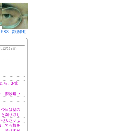
♪)÷2
RSS
管理者用
4/12/29 (日)
たら、お出
を。階段暗い
。
、今日は壁の
リと刈り取り
外のモジャモ
出してる枝を
よ。通りすが