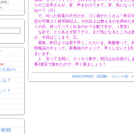
28件）
りのご近所さんが、皆、声をかけてきて。皆、気になっ
件）
ねー？（汗）
で。刈った枝葉の片付けが。ゴミ袋がたくさん！昨日
定の可燃ゴミ袋30袋以上。それ以上は数えるのを諦めた
ミの日、持ってってくれるのか？心配ですが。（苦笑）
な訳で。とりあえず終了デス。まだ気になるところは
が、今回はここまで。乙。
退散。昨日よりは若干早く。ただいま。晩飯喰って、
情報誌のチェック。新番組のチェック。早くしないと1月
Y
まいます。
と、言ってる間に、スッカリ夜中。明日はお出掛けし
事2連荘で疲れたので、早く寝ましょう！
ew!
ったねー♪
2024/12/29(日)
日記帳♪
コメント(0)
ト
いよ？
い！？
ー第3回