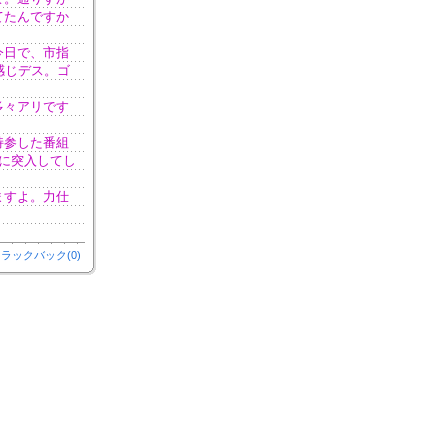
てたんですか
今日で、市指
感じデス。ゴ
多々アリです
持参した番組
に突入してし
ますよ。力仕
ラックバック(0)