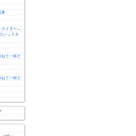
結果
森→ライダー→
ロン→スヌ
を兼ねて一杯ど
を兼ねて一杯ど
K
（6件）