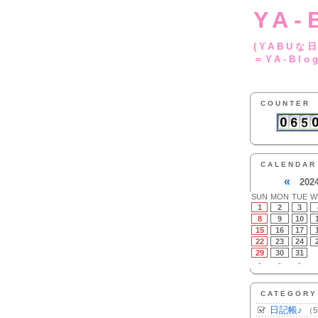
YA-
(YA
＝YA-Blo
COUNTER
CALENDAR
«
202
SUN
MON
TUE
W
1
2
3
8
9
10
15
16
17
22
23
24
29
30
31
-
-
-
CATEGORY
日記帳♪
（5