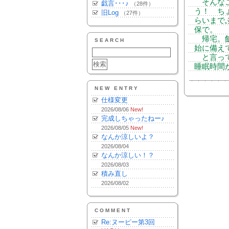
そんなこ
戯言･･･♪
（28件）
う！ ち
旧Log
（27件）
らいまで
保で。
帰宅。飯
SEARCH
始に備え
と言って
睡眠時間
NEW ENTRY
仕様変更
2026/08/06
New!
完成しちゃったねー♪
2026/08/05
New!
なんか涼しいよ？
2026/08/04
なんか涼しい！？
2026/08/03
積み直し
2026/08/02
COMMENT
Re:ヌーピー第3回