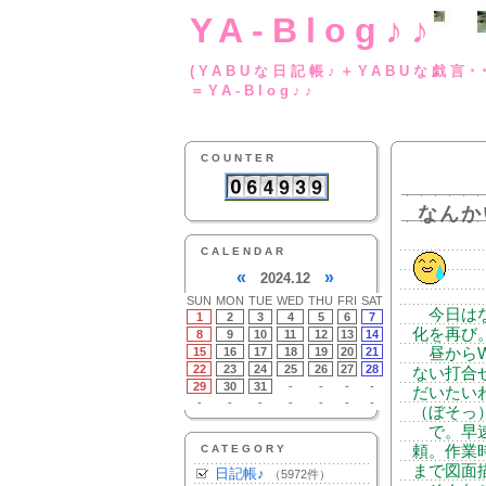
YA-Blog♪♪
(YABUな日記帳♪＋
＝YA-Blog♪♪
COUNTER
なんか
CALENDAR
«
»
2024.12
SUN
MON
TUE
WED
THU
FRI
SAT
今日はな
1
2
3
4
5
6
7
化を再び
8
9
10
11
12
13
14
15
16
17
18
19
20
21
昼からW
22
23
24
25
26
27
28
ない打合
29
30
31
-
-
-
-
だいたい
-
-
-
-
-
-
-
（ぼそっ
で。早速
CATEGORY
頼。作業
まで図面
日記帳♪
（5972件）