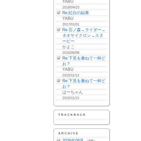
YABU
2018/04/23
Re:紅白の結果
YABU
2017/01/01
Re:石ノ森→ライダー→
ネオサイクロン→スヌ
ーピー
かよこ
2016/05/08
Re:下見を兼ねて一杯ど
お？
YABU
2015/11/13
Re:下見を兼ねて一杯ど
お？
はーちゃん
2015/11/13
TRACKBACK
ARCHIVE
2026年08月
（6件）