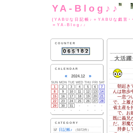
YA-Blog♪♪
(YABUな日記帳♪＋
＝YA-Blog♪♪
COUNTER
大活躍
CALENDAR
«
»
2024.12
SUN
MON
TUE
WED
THU
FRI
SAT
朝起きて
1
2
3
4
5
6
7
んは散歩
8
9
10
11
12
13
14
15
16
17
18
19
20
21
一息つい
22
23
24
25
26
27
28
で。上履
29
30
31
-
-
-
-
省土産を
-
-
-
-
-
-
-
で。お嬢
既に義兄
CATEGORY
だ。邪魔
持参して
日記帳♪
（5972件）