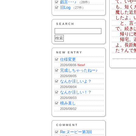
て。いや
戯言･･･♪
（28件）
も、短く
旧Log
（27件）
魔した近
したよ。
と、言っ
SEARCH
で。続き
帰りに晩
帰宅。遅
よ。長距
た？んで
NEW ENTRY
仕様変更
2026/08/06
New!
完成しちゃったねー♪
2026/08/05
なんか涼しいよ？
2026/08/04
なんか涼しい！？
2026/08/03
積み直し
2026/08/02
COMMENT
Re:ヌーピー第3回