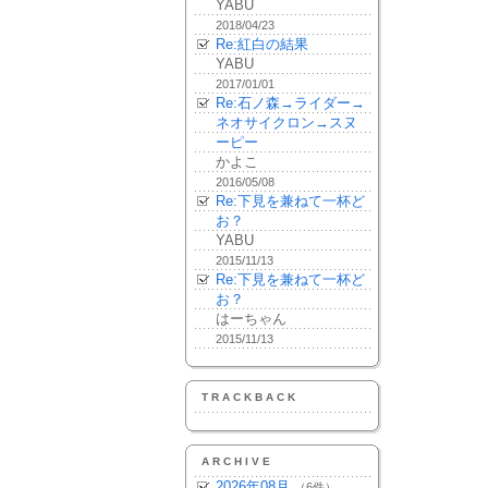
YABU
2018/04/23
Re:紅白の結果
YABU
2017/01/01
Re:石ノ森→ライダー→
ネオサイクロン→スヌ
ーピー
かよこ
2016/05/08
Re:下見を兼ねて一杯ど
お？
YABU
2015/11/13
Re:下見を兼ねて一杯ど
お？
はーちゃん
2015/11/13
TRACKBACK
ARCHIVE
2026年08月
（6件）