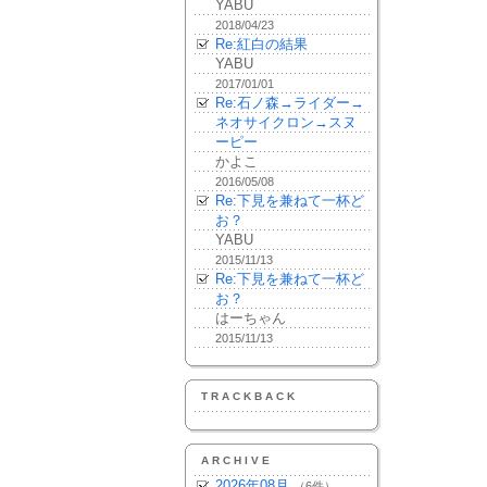
YABU
2018/04/23
Re:紅白の結果
YABU
2017/01/01
Re:石ノ森→ライダー→
ネオサイクロン→スヌ
ーピー
かよこ
2016/05/08
Re:下見を兼ねて一杯ど
お？
YABU
2015/11/13
Re:下見を兼ねて一杯ど
お？
はーちゃん
2015/11/13
TRACKBACK
ARCHIVE
2026年08月
（6件）