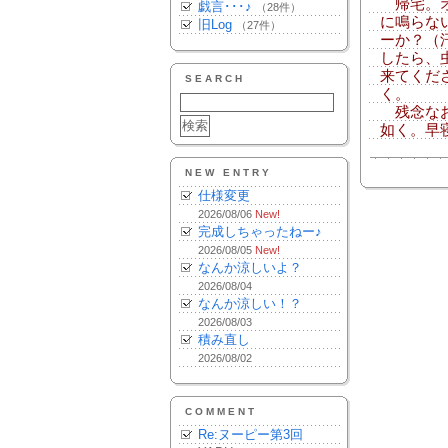
帰宅。オ
戯言･･･♪
（28件）
に鳴らな
旧Log
（27件）
ーか？（
したら、
来てくだ
SEARCH
く。
残念なお
如く。早
NEW ENTRY
仕様変更
2026/08/06
New!
完成しちゃったねー♪
2026/08/05
New!
なんか涼しいよ？
2026/08/04
なんか涼しい！？
2026/08/03
積み直し
2026/08/02
COMMENT
Re:ヌーピー第3回