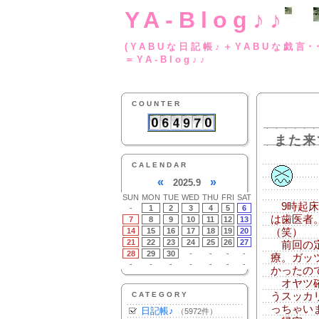
YA-Blog♪♪
(YABUな日記帳♪＋
＝YA-Blog♪♪
COUNTER
また来
CALENDAR
«
»
2025.9
SUN
MON
TUE
WED
THU
FRI
SAT
9時起床
-
1
2
3
4
5
6
は歯医者
7
8
9
10
11
12
13
14
15
16
17
18
19
20
（笑）
21
22
23
24
25
26
27
前回の定
28
29
30
-
-
-
-
療。ガッ
-
-
-
-
-
-
-
かったの
オヤツ確
CATEGORY
うスッカ
っちゃい
日記帳♪
（5972件）