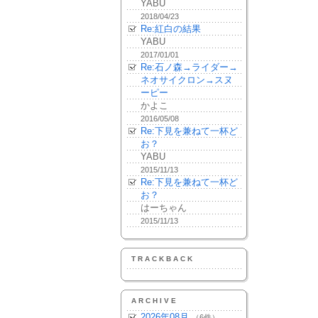
YABU
2018/04/23
Re:紅白の結果
YABU
2017/01/01
Re:石ノ森→ライダー→
ネオサイクロン→スヌ
ーピー
かよこ
2016/05/08
Re:下見を兼ねて一杯ど
お？
YABU
2015/11/13
Re:下見を兼ねて一杯ど
お？
はーちゃん
2015/11/13
TRACKBACK
ARCHIVE
2026年08月
（6件）