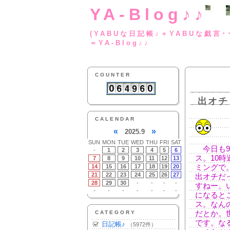
YA-Blog♪♪
(YABUな日記帳♪＋
＝YA-Blog♪♪
COUNTER
出オチ
CALENDAR
«
»
2025.9
SUN
MON
TUE
WED
THU
FRI
SAT
今日も9
-
1
2
3
4
5
6
ス。10
7
8
9
10
11
12
13
14
15
16
17
18
19
20
ミングで
21
22
23
24
25
26
27
出オチだ
28
29
30
-
-
-
-
すねー。
-
-
-
-
-
-
-
になると
ス。なん
CATEGORY
だとか。
です。な
日記帳♪
（5972件）