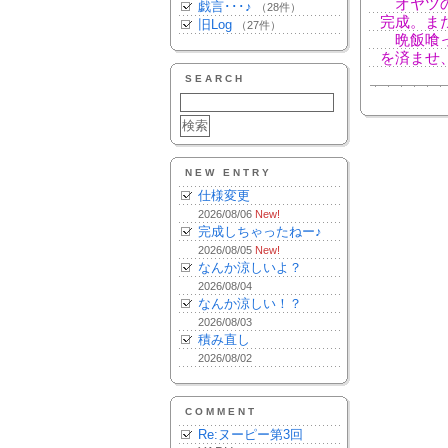
オヤツの
戯言･･･♪
（28件）
完成。ま
旧Log
（27件）
晩飯喰っ
を済ませ
SEARCH
NEW ENTRY
仕様変更
2026/08/06
New!
完成しちゃったねー♪
2026/08/05
New!
なんか涼しいよ？
2026/08/04
なんか涼しい！？
2026/08/03
積み直し
2026/08/02
COMMENT
Re:ヌーピー第3回