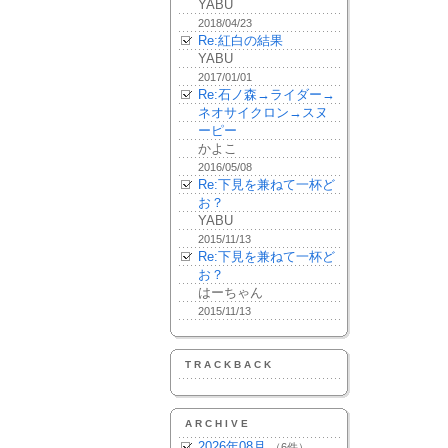
YABU
2018/04/23
Re:紅白の結果
YABU
2017/01/01
Re:石ノ森→ライダー→
ネオサイクロン→スヌ
ーピー
かよこ
2016/05/08
Re:下見を兼ねて一杯ど
お？
YABU
2015/11/13
Re:下見を兼ねて一杯ど
お？
はーちゃん
2015/11/13
TRACKBACK
ARCHIVE
2026年08月
（6件）