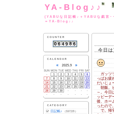
YA-Blog♪♪
(YABUな日記帳♪＋
＝YA-Blog♪♪
COUNTER
今日は
CALENDAR
«
»
2025.9
SUN
MON
TUE
WED
THU
FRI
SAT
ガッツリ
-
1
2
3
4
5
6
っぱお疲
7
8
9
10
11
12
13
14
15
16
17
18
19
20
だいじょ
21
22
23
24
25
26
27
朝飯。ビ
28
29
30
-
-
-
-
～。今日
-
-
-
-
-
-
-
ッピーデ
後、ホー
CATEGORY
ったので
で。帰宅
日記帳♪
（5972件）