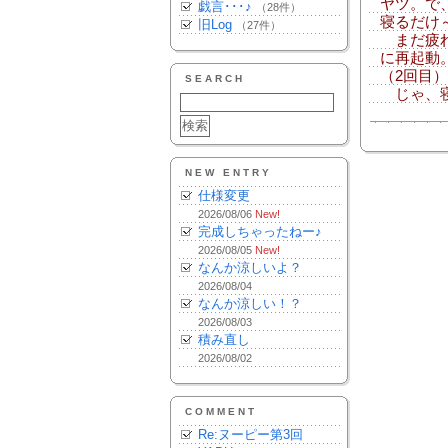
ヤツ。で
戯言･･･♪
（28件）
寝るだけ
旧Log
（27件）
まだ疲れ
に再起動
（2回目）
SEARCH
じゃ、寝
NEW ENTRY
仕様変更
2026/08/06
New!
完成しちゃったねー♪
2026/08/05
New!
なんか涼しいよ？
2026/08/04
なんか涼しい！？
2026/08/03
積み直し
2026/08/02
COMMENT
Re:ヌーピー第3回