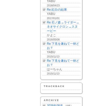
YABU
2018/04/23
Re:紅白の結果
YABU
2017/01/01
Re:石ノ森→ライダー→
ネオサイクロン→スヌ
ーピー
かよこ
2016/05/08
Re:下見を兼ねて一杯ど
お？
YABU
2015/11/13
Re:下見を兼ねて一杯ど
お？
はーちゃん
2015/11/13
TRACKBACK
ARCHIVE
2026年08月
（6件）