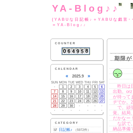
YA-Blog♪♪
(YABUな日記帳♪＋
＝YA-Blog♪♪
COUNTER
期限が
CALENDAR
«
»
2025.9
SUN
MON
TUE
WED
THU
FRI
SAT
昨日は日
-
1
2
3
4
5
6
出勤。or
7
8
9
10
11
12
13
14
15
16
17
18
19
20
が待って
21
22
23
24
25
26
27
ヂでか。
28
29
30
-
-
-
-
で。頑張
-
-
-
-
-
-
-
覚。結局
だかなー
CATEGORY
な訳で。
納品準備
日記帳♪
（5972件）