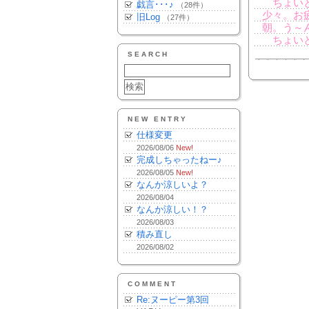
ちょいと
戯言･･･♪
（28件）
少々。お
旧Log
（27件）
朝。う～
ちょいと
SEARCH
NEW ENTRY
仕様変更
2026/08/06
New!
完成しちゃったねー♪
2026/08/05
New!
なんか涼しいよ？
2026/08/04
なんか涼しい！？
2026/08/03
積み直し
2026/08/02
COMMENT
Re:ヌーピー第3回