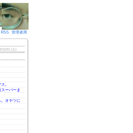
♪)÷2
RSS
管理者用
5/11/01 (土)
マス。
前スーパーま
へ。オヤツに