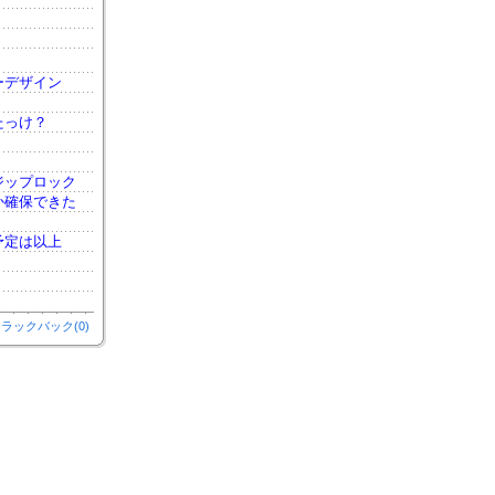
ーデザイン
たっけ？
ジップロック
か確保できた
予定は以上
ラックバック(0)