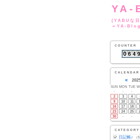
YA-
(YA
＝YA-Blo
COUNTER
CALENDAR
«
202
SUN
MON
TUE
W
-
-
-
2
3
4
9
10
11
16
17
18
23
24
25
30
-
-
CATEGORY
日記帳♪
（5