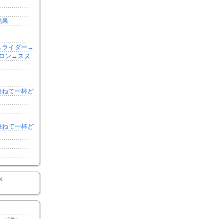
結果
森→ライダー→
ロン→スヌ
を兼ねて一杯ど
を兼ねて一杯ど
K