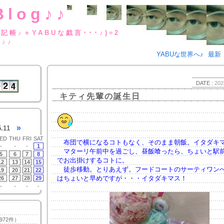
Blog♪♪
BUな日記帳♪＋YABUな戯言･･･
g♪♪
YABUな世界へ♪
最新
DATE :
202
キティ先輩の誕生日
»
5.11
ED
THU
FRI
SAT
布団で横になるコトもなく、そのまま朝飯。イタダキ
-
-
-
1
マターリ午前中を過ごし、昼飯喰ったら、ちょいと駅
5
6
7
8
でお出掛けするコトに。
12
13
14
15
徒歩移動。とりあえず。フードコートのサーティワン
19
20
21
22
はちょいと早めですが・・・イタダキマス！
26
27
28
29
-
-
-
-
972件）