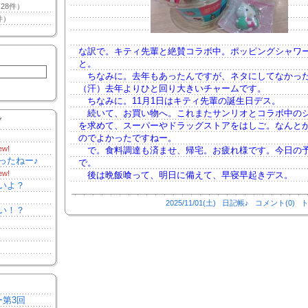
28件）
件）
な訳で。キティ先輩と絶賛コラボ中。ポッピングシャワ
と。
ちなみに。去年もあったんですが、ネタにしてなかっ
（汗）去年よりひと回り大きいチャームです。
ちなみに。11月1日はキティ先輩の誕生日デス。
続いて、お買い物へ。これまたサンリオとコラボ中の
Y
を求めて、スーパーやドラッグストアをはしご。なんと
のでよかったですねー。
ew!
で。食料調達も済ませ、帰宅。お疲れ様です。今日の
ったねー♪
で。
ew!
後は晩飯喰って、明日に備えて、早寝早起きデス。
いよ？
2025/11/01(土)
日記帳♪
コメント(0)
ト
い！？
ー第3回