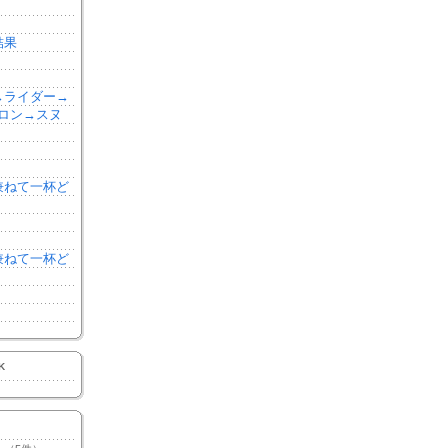
結果
森→ライダー→
ロン→スヌ
を兼ねて一杯ど
を兼ねて一杯ど
K