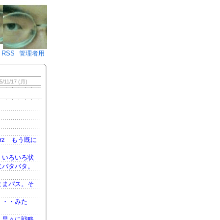
♪)÷2
RSS
管理者用
5/11/17 (月)
rz もう既に
、いろいろ状
にバタバタ。
ままパス。そ
・・・みた
、早々に戦略