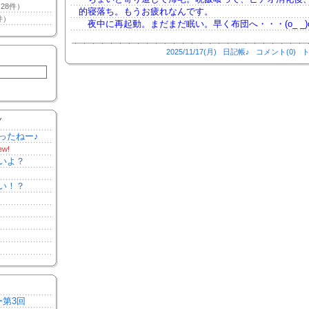
28件）
的寝落ち。もうお疲れなんです。
件）
夜中に再起動。まだまだ眠い。早く布団へ・・・(o_ _)oﾊ
2025/11/17(月)
日記帳♪
コメント(0)
ト
Y
ったねー♪
ew!
いよ？
い！？
ー第3回