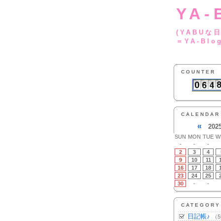
YA-
(YA
＝YA-Blo
COUNTER
CALENDAR
«
202
SUN
MON
TUE
W
-
-
-
2
3
4
9
10
11
16
17
18
23
24
25
30
-
-
CATEGORY
日記帳♪
（5