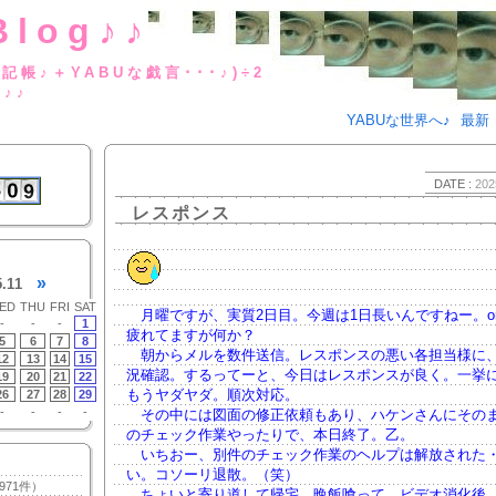
Blog♪♪
BUな日記帳♪＋YABUな戯言･･･
g♪♪
YABUな世界へ♪
最新
DATE :
202
レスポンス
»
5.11
ED
THU
FRI
SAT
月曜ですが、実質2日目。今週は1日長いんですねー。o
-
-
-
1
疲れてますが何か？
5
6
7
8
朝からメルを数件送信。レスポンスの悪い各担当様に
12
13
14
15
況確認。するってーと、今日はレスポンスが良く。一挙
19
20
21
22
もうヤダヤダ。順次対応。
26
27
28
29
-
-
-
-
その中には図面の修正依頼もあり、ハケンさんにその
のチェック作業やったりで、本日終了。乙。
いちおー、別件のチェック作業のヘルプは解放された
い。コソーリ退散。（笑）
971件）
ちょいと寄り道して帰宅。晩飯喰って、ビデオ消化後