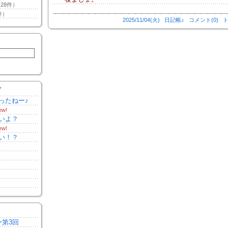
28件）
件）
2025/11/04(火)
日記帳♪
コメント(0)
ト
Y
ったねー♪
ew!
いよ？
ew!
い！？
ー第3回