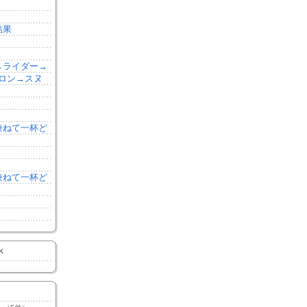
結果
森→ライダー→
ロン→スヌ
を兼ねて一杯ど
を兼ねて一杯ど
K