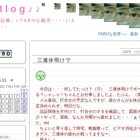
Blog♪♪
BUな日記帳♪＋YABUな戯言･･･
g♪♪
YABUな世界へ♪
最新
DATE :
202
三連休明けで
»
5.11
ED
THU
FRI
SAT
今日は・・・何してたっけ？（汗） 三連休明けでボ
-
-
-
1
る？ぃゃぃゃ！ちゃんとお仕事しましたよ。たぶん。（
5
6
7
8
メル返信。打合せの予定なんですが、誰かさんがお休
12
13
14
15
定決められず。明日だな。
19
20
21
22
品証関係を片付けて、打合せのネタを確認して、図面
26
27
28
29
-
-
-
-
少々やって、退散。なんか月曜から疲れました・・・ぁ
た。orz
ちょいと寄り道して帰宅。晩飯喰って、ビデオ消化少
きデス。三連休の疲れが残ってますなー。
971件）
寝ましょ。