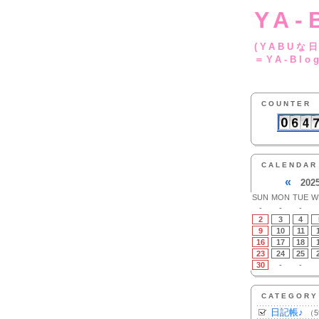
YA-
(YA
＝YA-Blo
COUNTER
CALENDAR
«
202
SUN
MON
TUE
W
-
-
-
2
3
4
9
10
11
16
17
18
23
24
25
30
-
-
CATEGORY
日記帳♪
（5