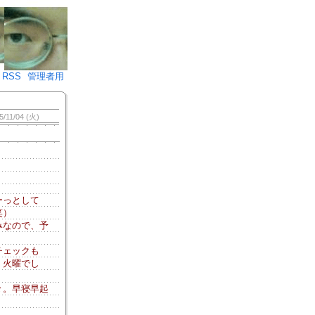
♪)÷2
RSS
管理者用
5/11/04 (火)
ーっとして
笑）
みなので、予
チェックも
！火曜でし
々。早寝早起