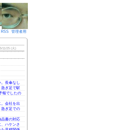
♪)÷2
RSS
管理者用
5/11/25 (火)
い。長傘なし
。急ぎ足で駅
予報でしたの
じ。会社を出
。急ぎ足での
納品書の対応
に、ハケンさ
れた見積関係