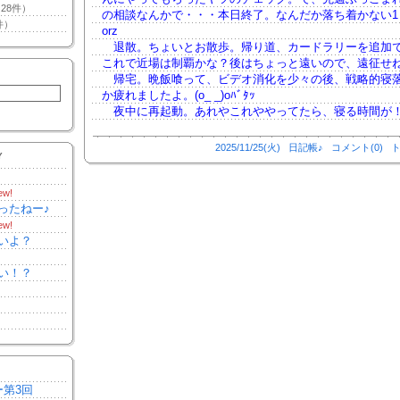
28件）
の相談なんかで・・・本日終了。なんだか落ち着かない1
件）
orz
退散。ちょいとお散歩。帰り道、カードラリーを追加で
これで近場は制覇かな？後はちょっと遠いので、遠征せ
帰宅。晩飯喰って、ビデオ消化を少々の後、戦略的寝
か疲れましたよ。(o_ _)oﾊﾞﾀｯ
夜中に再起動。あれやこれややってたら、寝る時間が
2025/11/25(火)
日記帳♪
コメント(0)
ト
Y
ew!
ったねー♪
ew!
いよ？
い！？
ー第3回