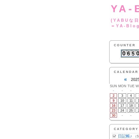
YA-
(YA
＝YA-Blo
COUNTER
CALENDAR
«
202
SUN
MON
TUE
W
-
-
-
2
3
4
9
10
11
16
17
18
23
24
25
30
-
-
CATEGORY
日記帳♪
（5