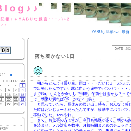
Blog♪♪
BUな日記帳♪＋YABUな戯言･･･
g♪♪
YABUな世界へ♪
最新
DATE :
202
落ち着かない1日
»
5.11
ED
THU
FRI
SAT
朝からどんより曇り空。雨は・・・だいじょーぶっぽ
-
-
-
1
で出発したんですが、駅に向かう途中でパラパラ・・・
5
6
7
8
までGo。なんとか傘なしで到着。午前中は雨かも？って
12
13
14
15
で、朝乗り切ればOK！かな？（笑）
19
20
21
22
と思っていたら、昼休みの買い出し時も、おんなじ感
26
27
28
29
-
-
-
-
た時はだいじょーぶだったんですが、移動中にパラパラ
移動でした。やれやれ。
さて。お仕事の方ですが、今日も雑務が多く。朝から
を済ませ、メル対応を数件。月報時間まとめのチェック
972件）
んにやってもらったヤツのチェック。で、先週ぶっこま