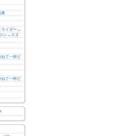
結果
森→ライダー→
ロン→スヌ
を兼ねて一杯ど
を兼ねて一杯ど
K