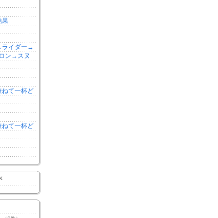
結果
森→ライダー→
ロン→スヌ
を兼ねて一杯ど
を兼ねて一杯ど
K