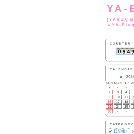
YA-
(YA
＝YA-Blo
COUNTER
CALENDAR
«
202
SUN
MON
TUE
W
-
-
-
2
3
4
9
10
11
16
17
18
23
24
25
30
-
-
CATEGORY
日記帳♪
（5