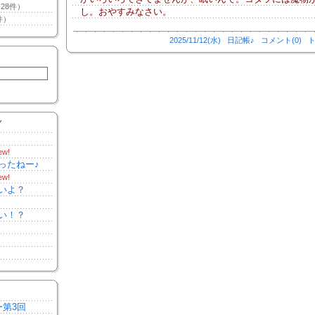
28件）
し。おやすみなさい。
件）
2025/11/12(水)
日記帳♪
コメント(0)
ト
Y
ew!
ったねー♪
ew!
いよ？
い！？
ー第3回