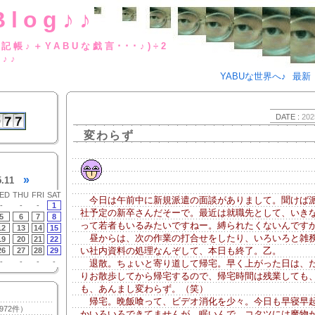
Blog♪♪
BUな日記帳♪＋YABUな戯言･･･
g♪♪
YABUな世界へ♪
最新
DATE :
202
変わらず
»
5.11
ED
THU
FRI
SAT
今日は午前中に新規派遣の面談がありまして。聞けば
-
-
-
1
社予定の新卒さんだそーで。最近は就職先として、いき
5
6
7
8
って若者もいるみたいですねー。縛られたくないんです
12
13
14
15
昼からは、次の作業の打合せをしたり、いろいろと雑
19
20
21
22
い社内資料の処理なんぞして、本日も終了。乙。
26
27
28
29
-
-
-
-
退散。ちょいと寄り道して帰宅。早く上がった日は、
りお散歩してから帰宅するので、帰宅時間は残業しても
も、あんまし変わらず。（笑）
帰宅。晩飯喰って、ビデオ消化を少々。今日も早寝早
972件）
かいろいろできてませんが、眠いんで。コタツには魔物