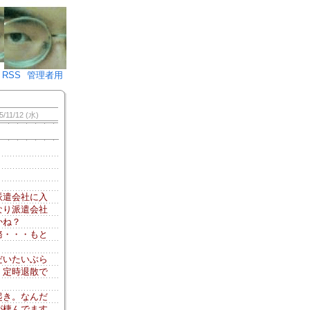
♪)÷2
RSS
管理者用
5/11/12 (水)
派遣会社に入
なり派遣会社
かね？
務・・・もと
だいたいぶら
、定時退散で
起き。なんだ
が棲んでます