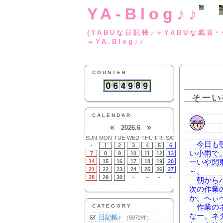
YA-Blog♪♪
(YABUな日記帳♪＋
＝YA-Blog♪♪
COUNTER
そーい
CALENDAR
«
»
2026.6
SUN
MON
TUE
WED
THU
FRI
SAT
今日も朝
-
1
2
3
4
5
6
い小雨で
7
8
9
10
11
12
13
14
15
16
17
18
19
20
ーいや関
21
22
23
24
25
26
27
～。
28
29
30
-
-
-
-
朝からハ
-
-
-
-
-
-
-
次の作業
か。へぃ
CATEGORY
作業のネ
なー。ネ
日記帳♪
（5972件）