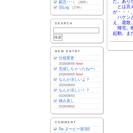
た。あり
戯言･･･♪
（28件）
とは言え
旧Log
（27件）
が・・・
ハケンさ
え、退散
SEARCH
帰宅。晩
起動。ま
NEW ENTRY
仕様変更
2026/08/06
New!
完成しちゃったねー♪
2026/08/05
New!
なんか涼しいよ？
2026/08/04
なんか涼しい！？
2026/08/03
積み直し
2026/08/02
COMMENT
Re:ヌーピー第3回