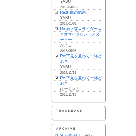
YABU
2018/04/23
Re:紅白の結果
YABU
2017/01/01
Re:石ノ森→ライダー→
ネオサイクロン→スヌ
ーピー
かよこ
2016/05/08
Re:下見を兼ねて一杯ど
お？
YABU
2015/11/13
Re:下見を兼ねて一杯ど
お？
はーちゃん
2015/11/13
TRACKBACK
ARCHIVE
2026年08月
（6件）