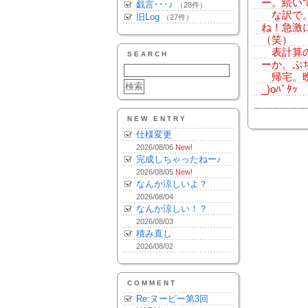
ー。続い
戯言･･･♪
（28件）
な訳で。
旧Log
（27件）
ね！急激
（笑）
表計算の
SEARCH
ーか。ぷ
帰宅。晩
_)oﾊﾞﾀｯ
NEW ENTRY
仕様変更
2026/08/06
New!
完成しちゃったねー♪
2026/08/05
New!
なんか涼しいよ？
2026/08/04
なんか涼しい！？
2026/08/03
積み直し
2026/08/02
COMMENT
Re:ヌーピー第3回