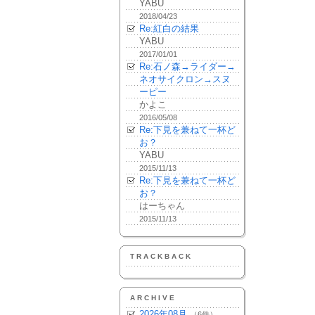
YABU
2018/04/23
Re:紅白の結果
YABU
2017/01/01
Re:石ノ森→ライダー→
ネオサイクロン→スヌ
ーピー
かよこ
2016/05/08
Re:下見を兼ねて一杯ど
お？
YABU
2015/11/13
Re:下見を兼ねて一杯ど
お？
はーちゃん
2015/11/13
TRACKBACK
ARCHIVE
2026年08月
（6件）