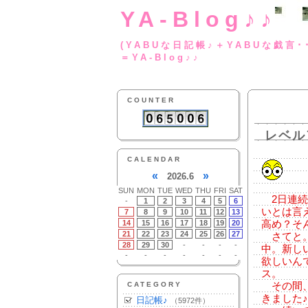
YA-Blog♪♪
(YABUな日記帳♪＋
＝YA-Blog♪♪
COUNTER
レベル
CALENDAR
«
»
2026.6
SUN
MON
TUE
WED
THU
FRI
SAT
2日連続
-
1
2
3
4
5
6
いとは言
7
8
9
10
11
12
13
14
15
16
17
18
19
20
高め？そ
21
22
23
24
25
26
27
さてと。
28
29
30
-
-
-
-
中。新し
-
-
-
-
-
-
-
欲しいん
ス。
CATEGORY
その間、
きました
日記帳♪
（5972件）