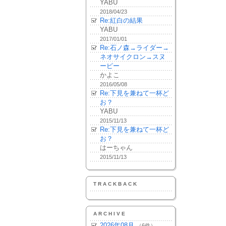
YABU
2018/04/23
Re:紅白の結果
YABU
2017/01/01
Re:石ノ森→ライダー→
ネオサイクロン→スヌ
ーピー
かよこ
2016/05/08
Re:下見を兼ねて一杯ど
お？
YABU
2015/11/13
Re:下見を兼ねて一杯ど
お？
はーちゃん
2015/11/13
TRACKBACK
ARCHIVE
2026年08月
（6件）