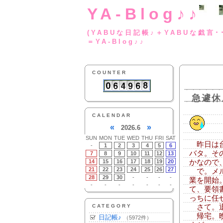
YA-Blog♪♪
(YABUな日記帳♪＋
＝YA-Blog♪♪
COUNTER
急遽休
CALENDAR
«
»
2026.6
SUN
MON
TUE
WED
THU
FRI
SAT
昨日は台
-
1
2
3
4
5
6
バタ。そ
7
8
9
10
11
12
13
14
15
16
17
18
19
20
かなので
21
22
23
24
25
26
27
で。メル
28
29
30
-
-
-
-
業を開始
-
-
-
-
-
-
-
て、要領
っちに任
CATEGORY
さて。退
帰宅。晩
日記帳♪
（5972件）