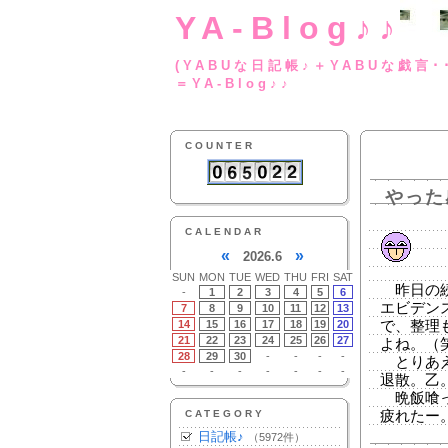
YA-Blog♪♪
(YABUな日記帳♪＋
＝YA-Blog♪♪
COUNTER
やった
CALENDAR
«
»
2026.6
SUN
MON
TUE
WED
THU
FRI
SAT
昨日の続
-
1
2
3
4
5
6
エビデン
7
8
9
10
11
12
13
14
15
16
17
18
19
20
で、整理
21
22
23
24
25
26
27
よね。（
28
29
30
-
-
-
-
とりあえ
-
-
-
-
-
-
-
退散。乙
晩飯喰っ
CATEGORY
疲れたー。
日記帳♪
（5972件）