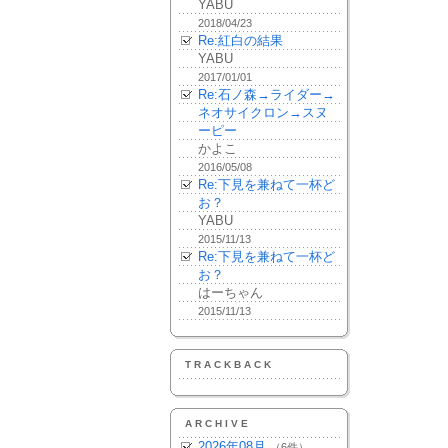
YABU
2018/04/23
Re:紅白の結果
YABU
2017/01/01
Re:石ノ森→ライダー→
ネオサイクロン→スヌ
ーピー
かよこ
2016/05/08
Re:下見を兼ねて一杯ど
お？
YABU
2015/11/13
Re:下見を兼ねて一杯ど
お？
はーちゃん
2015/11/13
TRACKBACK
ARCHIVE
2026年08月
（6件）