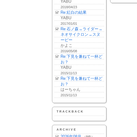
YABU
2018/04/23
Re:紅白の結果
YABU
2017/01/01
Re:石ノ森→ライダー→
ネオサイクロン→スヌ
ーピー
かよこ
2016/05/08
Re:下見を兼ねて一杯ど
お？
YABU
2015/11/13
Re:下見を兼ねて一杯ど
お？
はーちゃん
2015/11/13
TRACKBACK
ARCHIVE
2026年08月
（8件）