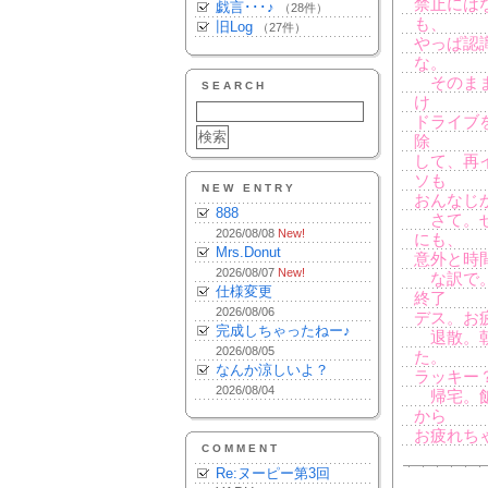
禁止には
戯言･･･♪
（28件）
も、
旧Log
（27件）
やっぱ認
な。
そのまま
SEARCH
け
ドライブ
除
して、再
ソも
NEW ENTRY
おんなじ
888
さて。せ
2026/08/08
New!
にも、
Mrs.Donut
意外と時
2026/08/07
New!
な訳で。
仕様変更
終了
2026/08/06
デス。お
完成しちゃったねー♪
退散。朝
2026/08/05
た。
なんか涼しいよ？
ラッキー
2026/08/04
帰宅。飯
から
お疲れち
COMMENT
Re:ヌーピー第3回