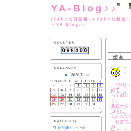
YA-Blog♪♪
(YABUな日記帳♪＋
＝YA-Blog♪♪
COUNTER
焼き
CALENDAR
«
»
2020.7
SUN
MON
TUE
WED
THU
FRI
SAT
1か月ぐ
-
-
-
1
2
3
4
終了
5
6
7
8
9
10
11
12
13
14
15
16
17
18
って感じ
19
20
21
22
23
24
25
う。
26
27
28
29
30
31
-
相変わら
-
-
-
-
-
-
-
コトに
したんで
CATEGORY
何故でし
み
日記帳♪
（5974件）