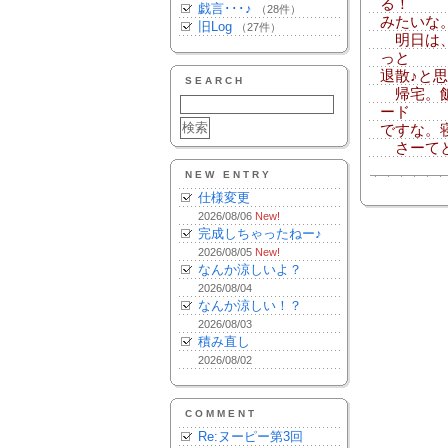
る！
戯言･･･♪
（28件）
みたいな
旧Log
（27件）
明日は、
っと
退散♪と
SEARCH
帰宅。飯
ード
ですな。
さーてと
NEW ENTRY
仕様変更
2026/08/06
New!
完成しちゃったねー♪
2026/08/05
New!
なんか涼しいよ？
2026/08/04
なんか涼しい！？
2026/08/03
積み直し
2026/08/02
COMMENT
Re:ヌーピー第3回