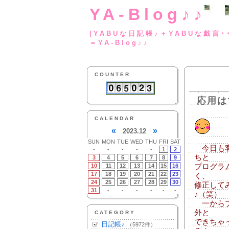
YA-Blog♪♪
(YABUな日記帳♪＋
＝YA-Blog♪♪
COUNTER
応用は
CALENDAR
«
»
2023.12
SUN
MON
TUE
WED
THU
FRI
SAT
今日も客
-
-
-
-
-
1
2
ちと
3
4
5
6
7
8
9
10
11
12
13
14
15
16
プログラ
17
18
19
20
21
22
23
く、
24
25
26
27
28
29
30
修正して
31
-
-
-
-
-
-
♪（笑）
一からプ
外と
CATEGORY
できちゃ
日記帳♪
（5972件）