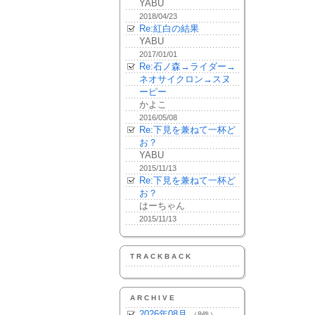
YABU
2018/04/23
Re:紅白の結果
YABU
2017/01/01
Re:石ノ森→ライダー→
ネオサイクロン→スヌ
ーピー
かよこ
2016/05/08
Re:下見を兼ねて一杯ど
お？
YABU
2015/11/13
Re:下見を兼ねて一杯ど
お？
はーちゃん
2015/11/13
TRACKBACK
ARCHIVE
2026年08月
（8件）