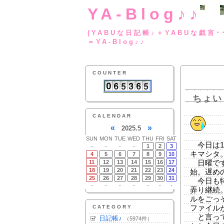
YA-Blog♪♪
(YABUな日記帳♪＋
＝YA-Blog♪♪
COUNTER
ちょい
CALENDAR
«
»
2025.5
SUN
MON
TUE
WED
THU
FRI
SAT
今日は1
-
-
-
-
1
2
3
キマシタ
4
5
6
7
8
9
10
11
12
13
14
15
16
17
日曜です
18
19
20
21
22
23
24
始。遅め
25
26
27
28
29
30
31
今日も特
-
-
-
-
-
-
-
弄り継続
ルをごっ
CATEGORY
ファイル
と言って
日記帳♪
（5974件）