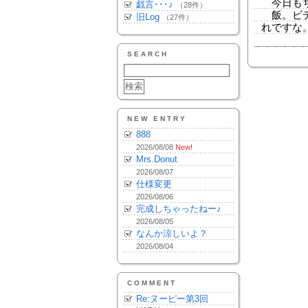
今日もち
戯言･･･♪
（28件）
飯。ビデ
旧Log
（27件）
れですな。
SEARCH
NEW ENTRY
888
2026/08/08
New!
Mrs.Donut
2026/08/07
仕様変更
2026/08/06
完成しちゃったねー♪
2026/08/05
なんか涼しいよ？
2026/08/04
COMMENT
Re:ヌーピー第3回