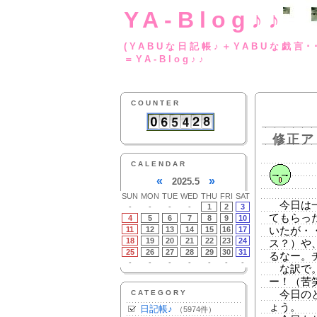
YA-Blog♪♪
(YABUな日記帳♪＋
＝YA-Blog♪♪
COUNTER
修正ア
CALENDAR
«
»
2025.5
SUN
MON
TUE
WED
THU
FRI
SAT
今日は一
-
-
-
-
1
2
3
てもらっ
4
5
6
7
8
9
10
11
12
13
14
15
16
17
いたが・
18
19
20
21
22
23
24
ス？）や
25
26
27
28
29
30
31
るなー。
-
-
-
-
-
-
-
な訳で。
ー！（苦
CATEGORY
今日のと
ょう。
日記帳♪
（5974件）