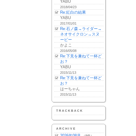
YABU
2018/04/23
Re:紅白の結果
YABU
2017/01/01
Re:石ノ森→ライダー→
ネオサイクロン→スヌ
ーピー
かよこ
2016/05/08
Re:下見を兼ねて一杯ど
お？
YABU
2015/11/13
Re:下見を兼ねて一杯ど
お？
はーちゃん
2015/11/13
TRACKBACK
ARCHIVE
2026年08月
（8件）