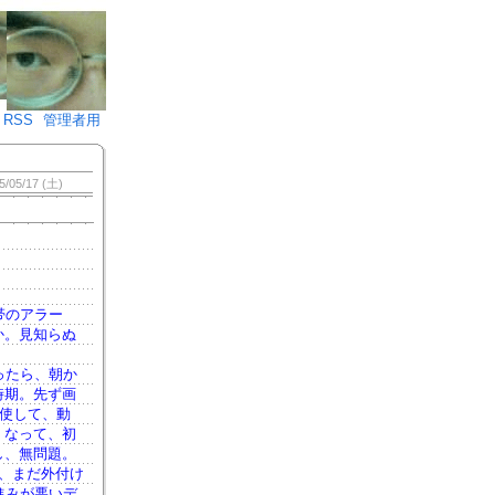
♪)÷2
RSS
管理者用
5/05/17 (土)
帯のアラー
か。見知らぬ
ったら、朝か
時期。先ず画
を駆使して、動
くなって、初
し、無問題。
、まだ外付け
進みが悪いデ