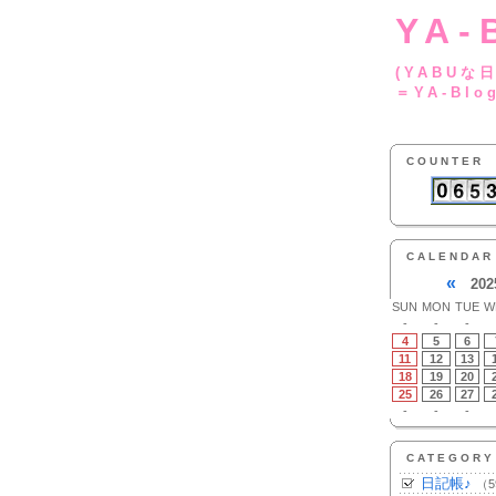
YA-
(YA
＝YA-Blo
COUNTER
CALENDAR
«
202
SUN
MON
TUE
W
-
-
-
4
5
6
11
12
13
18
19
20
25
26
27
-
-
-
CATEGORY
日記帳♪
（5