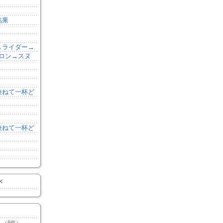
結果
森→ライダー→
ロン→スヌ
を兼ねて一杯ど
を兼ねて一杯ど
K
（8件）