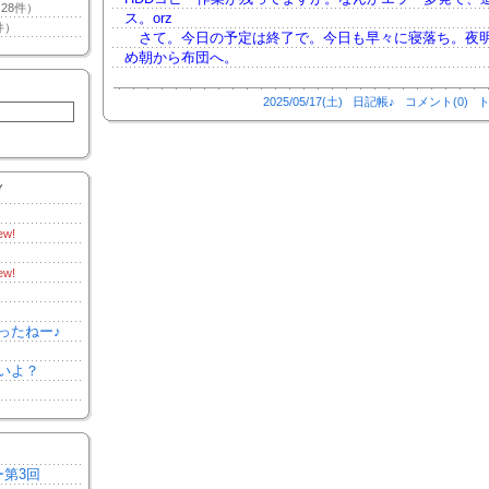
28件）
ス。orz
件）
さて。今日の予定は終了で。今日も早々に寝落ち。夜
め朝から布団へ。
2025/05/17(土)
日記帳♪
コメント(0)
ト
Y
ew!
ew!
ったねー♪
いよ？
ー第3回