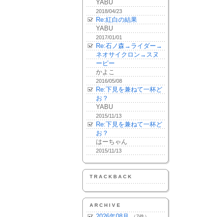
YABU
2018/04/23
Re:紅白の結果
YABU
2017/01/01
Re:石ノ森→ライダー→
ネオサイクロン→スヌ
ーピー
かよこ
2016/05/08
Re:下見を兼ねて一杯ど
お？
YABU
2015/11/13
Re:下見を兼ねて一杯ど
お？
はーちゃん
2015/11/13
TRACKBACK
ARCHIVE
2026年08月
（7件）