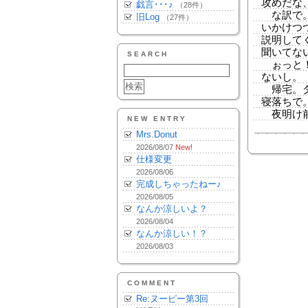
攻めだな
戯言･･･♪
（28件）
な訳で。
旧Log
（27件）
いかけつ
説明して
聞いてな
SEARCH
ぉっと！
ないし。
帰宅。ダ
寝落ちで
夜明け前
NEW ENTRY
Mrs.Donut
2026/08/07
New!
仕様変更
2026/08/06
完成しちゃったねー♪
2026/08/05
なんか涼しいよ？
2026/08/04
なんか涼しい！？
2026/08/03
COMMENT
Re:ヌーピー第3回