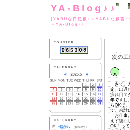
YA-Blog♪♪
(YABUな日記帳♪＋
＝YA-Blog♪♪
COUNTER
次の工
CALENDAR
«
»
2025.5
SUN
MON
TUE
WED
THU
FRI
SAT
さて。月
-
-
-
-
1
2
3
定、出遅
4
5
6
7
8
9
10
11
12
13
14
15
16
17
疲れ目？
18
19
20
21
22
23
24
年ですし
25
26
27
28
29
30
31
らOKで
-
-
-
-
-
-
-
で、余計
お仕事。
CATEGORY
えず後回
OK！っ
日記帳♪
（5973件）