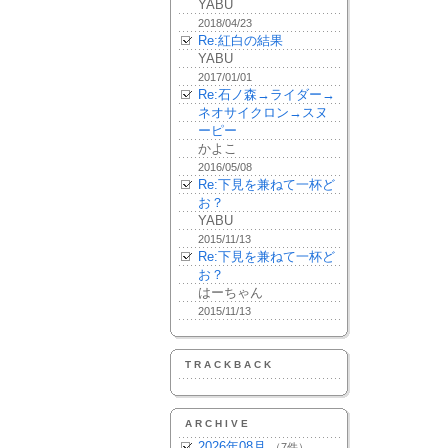
YABU
2018/04/23
Re:紅白の結果
YABU
2017/01/01
Re:石ノ森→ライダー→
ネオサイクロン→スヌ
ーピー
かよこ
2016/05/08
Re:下見を兼ねて一杯ど
お？
YABU
2015/11/13
Re:下見を兼ねて一杯ど
お？
はーちゃん
2015/11/13
TRACKBACK
ARCHIVE
2026年08月
（7件）