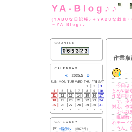
YA-Blog♪♪
(YABUな日記帳♪＋
＝YA-Blog♪♪
COUNTER
作業順
CALENDAR
«
»
2025.5
SUN
MON
TUE
WED
THU
FRI
SAT
今日は・
-
-
-
-
1
2
3
とめや請
4
5
6
7
8
9
10
11
12
13
14
15
16
17
作業再開
18
19
20
21
22
23
24
で。夕方
25
26
27
28
29
30
31
対応。作
-
-
-
-
-
-
-
ぷち残業
晩飯喰っ
CATEGORY
れモード
うん、
日記帳♪
（5973件）