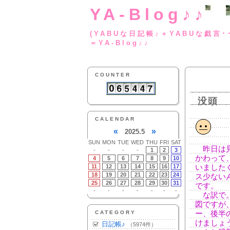
YA-Blog♪♪
(YABUな日記帳♪＋
＝YA-Blog♪♪
COUNTER
没頭
CALENDAR
«
»
2025.5
SUN
MON
TUE
WED
THU
FRI
SAT
昨日は見
-
-
-
-
1
2
3
かわって
4
5
6
7
8
9
10
11
12
13
14
15
16
17
いました
18
19
20
21
22
23
24
ス少ない
25
26
27
28
29
30
31
です。
-
-
-
-
-
-
-
な訳で。
図ですが
CATEGORY
ー、後半
けましょ
日記帳♪
（5974件）