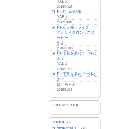
YABU
2018/04/23
Re:紅白の結果
YABU
2017/01/01
Re:石ノ森→ライダー→
ネオサイクロン→スヌ
ーピー
かよこ
2016/05/08
Re:下見を兼ねて一杯ど
お？
YABU
2015/11/13
Re:下見を兼ねて一杯ど
お？
はーちゃん
2015/11/13
TRACKBACK
ARCHIVE
2026年08月
（8件）