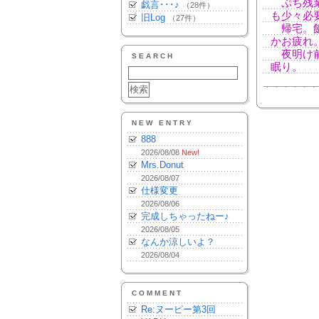
ぷち残業
戯言･･･♪
（28件）
も少々必要
旧Log
（27件）
帰宅。飯
かお疲れ
夜明け前
SEARCH
眠り。
NEW ENTRY
888
2026/08/08
New!
Mrs.Donut
2026/08/07
仕様変更
2026/08/06
完成しちゃったねー♪
2026/08/05
なんか涼しいよ？
2026/08/04
COMMENT
Re:ヌーピー第3回