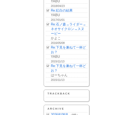
YABU
2018/04/23
Re:紅白の結果
YABU
2017/01/01
Re:石ノ森→ライダー→
ネオサイクロン→スヌ
ーピー
かよこ
2016/05/08
Re:下見を兼ねて一杯ど
お？
YABU
2015/11/13
Re:下見を兼ねて一杯ど
お？
はーちゃん
2015/11/13
TRACKBACK
ARCHIVE
2026年08月
（8件）