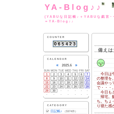
YA-Blog♪♪
(YABUな日記帳♪＋
＝YA-Blog♪♪
COUNTER
備えは
CALENDAR
«
»
2025.6
SUN
MON
TUE
WED
THU
FRI
SAT
今日は午
1
2
3
4
5
6
7
の整理を
8
9
10
11
12
13
14
15
16
17
18
19
20
21
会議やっ
22
23
24
25
26
27
28
で・・・
29
30
-
-
-
-
-
今日もと
-
-
-
-
-
-
-
帰宅。飯
ち。ちょ
CATEGORY
り寝た感
日記帳♪
（5974件）