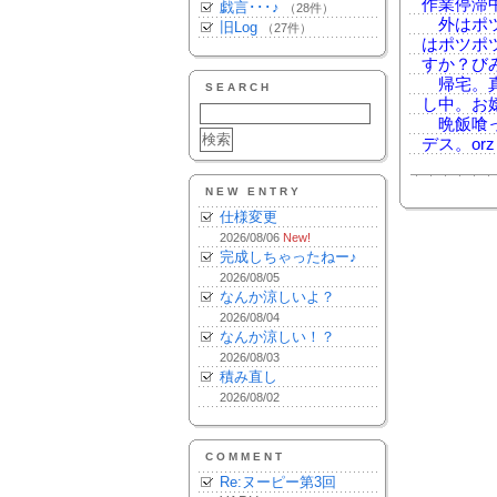
作業停滞
戯言･･･♪
（28件）
外はポツ
旧Log
（27件）
はポツポ
すか？び
帰宅。真
SEARCH
し中。お
晩飯喰っ
デス。orz
NEW ENTRY
仕様変更
2026/08/06
New!
完成しちゃったねー♪
2026/08/05
なんか涼しいよ？
2026/08/04
なんか涼しい！？
2026/08/03
積み直し
2026/08/02
COMMENT
Re:ヌーピー第3回