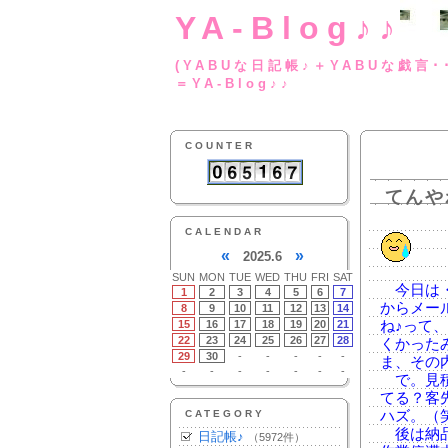
YA-Blog♪♪
(YABUな日記帳♪＋
＝YA-Blog♪♪
COUNTER
てんや
CALENDAR
«
»
2025.6
SUN
MON
TUE
WED
THU
FRI
SAT
今日は・
1
2
3
4
5
6
7
からメー
8
9
10
11
12
13
14
15
16
17
18
19
20
21
ね♪って
22
23
24
25
26
27
28
くかった
29
30
-
-
-
-
-
ま、その
-
-
-
-
-
-
-
で。見積
てる？客
CATEGORY
ハズ。（
後は納品
日記帳♪
（5972件）