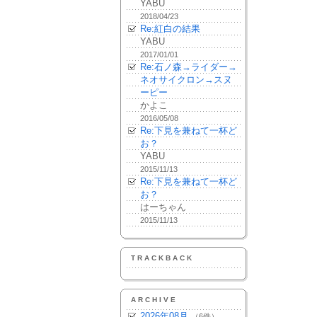
YABU
2018/04/23
Re:紅白の結果
YABU
2017/01/01
Re:石ノ森→ライダー→
ネオサイクロン→スヌ
ーピー
かよこ
2016/05/08
Re:下見を兼ねて一杯ど
お？
YABU
2015/11/13
Re:下見を兼ねて一杯ど
お？
はーちゃん
2015/11/13
TRACKBACK
ARCHIVE
2026年08月
（6件）