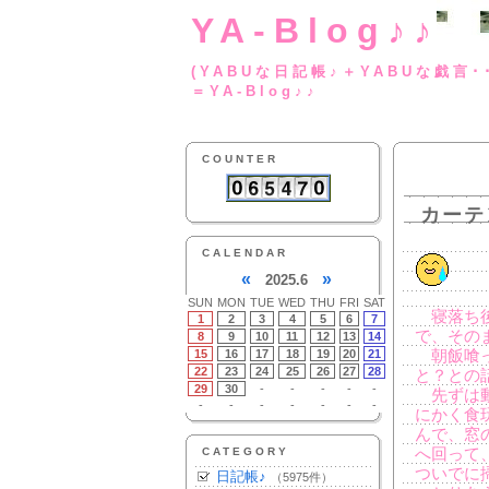
YA-Blog♪♪
(YABUな日記帳♪＋
＝YA-Blog♪♪
COUNTER
カーテ
CALENDAR
«
»
2025.6
SUN
MON
TUE
WED
THU
FRI
SAT
寝落ち後
1
2
3
4
5
6
7
で、その
8
9
10
11
12
13
14
15
16
17
18
19
20
21
朝飯喰っ
22
23
24
25
26
27
28
と？との
29
30
-
-
-
-
-
先ずは動
-
-
-
-
-
-
-
にかく食
んで、窓の
CATEGORY
へ回って
ついでに
日記帳♪
（5975件）