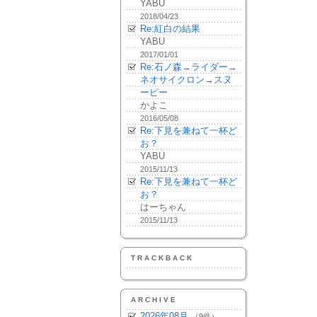
YABU
2018/04/23
Re:紅白の結果
YABU
2017/01/01
Re:石ノ森→ライダー→
ネオサイクロン→スヌ
ーピー
かよこ
2016/05/08
Re:下見を兼ねて一杯ど
お？
YABU
2015/11/13
Re:下見を兼ねて一杯ど
お？
はーちゃん
2015/11/13
TRACKBACK
ARCHIVE
2026年08月
（9件）