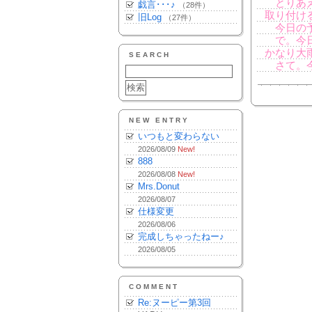
とりあえ
戯言･･･♪
（28件）
取り付け
旧Log
（27件）
今日の予
で。今日
かなり大
SEARCH
さて。今
NEW ENTRY
いつもと変わらない
2026/08/09
New!
888
2026/08/08
New!
Mrs.Donut
2026/08/07
仕様変更
2026/08/06
完成しちゃったねー♪
2026/08/05
COMMENT
Re:ヌーピー第3回