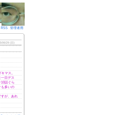
♪)÷2
RSS
管理者用
5/06/29 (日)
ダキマス。
な一日デス
10話ぐら
クも多いの
ですが、あれ