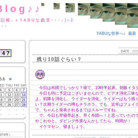
Blog♪♪
BUな日記帳♪＋YABUな戯言･･･
g♪♪
YABUな世界へ♪
最新
DATE :
202
残り10話ぐらい？
»
5.6
ED
THU
FRI
SAT
今日は布団でしっかり？寝て、10時半起床。朝飯イタ
4
5
6
7
今日も特に予定はございませんので、ビデオ消化三昧
11
12
13
14
よ。戦隊を消化し、ライダーを消化。ライダーはもう残り
18
19
20
21
い？次期ライダーの噂もチラホラ。でも、近年はフェイ
25
26
27
28
で、ちゃんと発表されるまではスルーですね。
-
-
-
-
-
-
-
-
で。今日も早寝早起き。早く布団へ！と思っていたの
やこれやと。ダビング作業なんかしてたら、時間が！
イケマセン。寝ましょう。
974件）