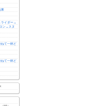
結果
森→ライダー→
ロン→スヌ
を兼ねて一杯ど
を兼ねて一杯ど
K
（8件）