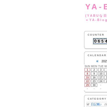
YA-
(YA
＝YA-Blo
COUNTER
CALENDAR
«
202
SUN
MON
TUE
W
1
2
3
8
9
10
15
16
17
22
23
24
29
30
-
-
-
-
CATEGORY
日記帳♪
（5