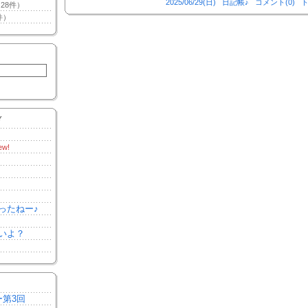
2025/06/29(日)
日記帳♪
コメント(0)
ト
28件）
件）
Y
ew!
ったねー♪
いよ？
ー第3回