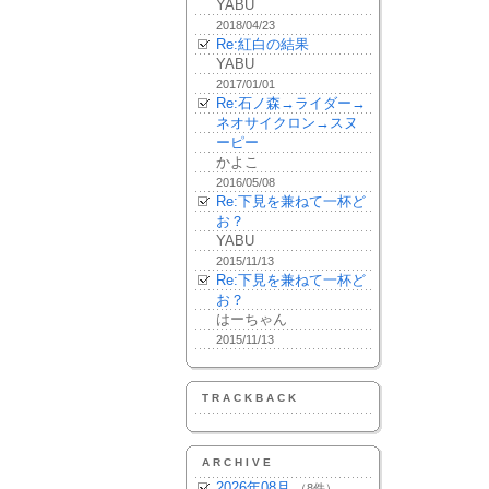
YABU
2018/04/23
Re:紅白の結果
YABU
2017/01/01
Re:石ノ森→ライダー→
ネオサイクロン→スヌ
ーピー
かよこ
2016/05/08
Re:下見を兼ねて一杯ど
お？
YABU
2015/11/13
Re:下見を兼ねて一杯ど
お？
はーちゃん
2015/11/13
TRACKBACK
ARCHIVE
2026年08月
（8件）