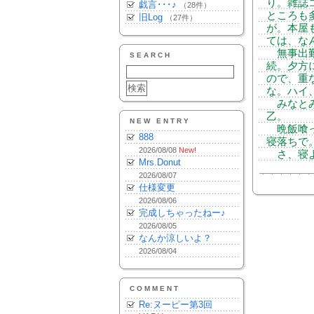
り。雑誌
戯言･･･♪
（28件）
ところも
旧Log
（27件）
が。本屋
ては、な
無事出勤
SEARCH
続。夕方
ので、重
な。ハイ
みなとみ
乙。
NEW ENTRY
晩飯喰っ
888
寝落ちで
2026/08/08
New!
さ、寝
Mrs.Donut
2026/08/07
仕様変更
2026/08/06
完成しちゃったねー♪
2026/08/05
なんか涼しいよ？
2026/08/04
COMMENT
Re:ヌーピー第3回