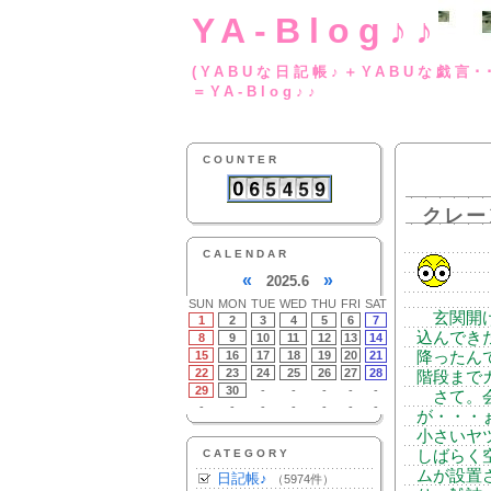
YA-Blog♪♪
(YABUな日記帳♪＋
＝YA-Blog♪♪
COUNTER
クレー
CALENDAR
«
»
2025.6
SUN
MON
TUE
WED
THU
FRI
SAT
玄関開け
1
2
3
4
5
6
7
込んでき
8
9
10
11
12
13
14
15
16
17
18
19
20
21
降ったん
22
23
24
25
26
27
28
階段まで
29
30
-
-
-
-
-
さて。会
-
-
-
-
-
-
-
が・・・
小さいヤ
CATEGORY
しばらく
ムが設置
日記帳♪
（5974件）