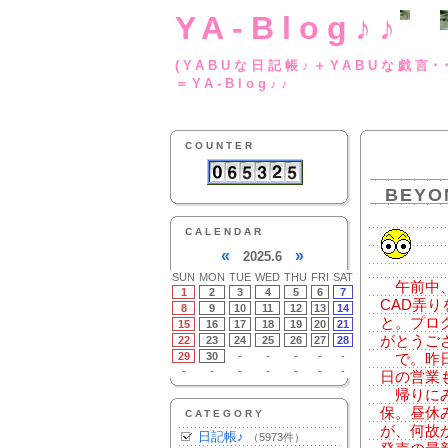
YA-Blog♪♪
(YABUな日記帳♪＋
＝YA-Blog♪♪
COUNTER
BEYO
CALENDAR
«
»
2025.6
SUN
MON
TUE
WED
THU
FRI
SAT
午前中、
1
2
3
4
5
6
7
CAD弄
8
9
10
11
12
13
14
と。プロ
15
16
17
18
19
20
21
がとうご
22
23
24
25
26
27
28
29
30
-
-
-
-
-
で。昨日
-
-
-
-
-
-
-
日の営業
帰りにみ
保。昼休
CATEGORY
が、何故
日記帳♪
（5973件）