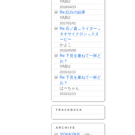
YABU
2018/04/23
Re:紅白の結果
YABU
2017/01/01
Re:石ノ森→ライダー→
ネオサイクロン→スヌ
ーピー
かよこ
2016/05/08
Re:下見を兼ねて一杯ど
お？
YABU
2015/11/13
Re:下見を兼ねて一杯ど
お？
はーちゃん
2015/11/13
TRACKBACK
ARCHIVE
2026年08月
（7件）