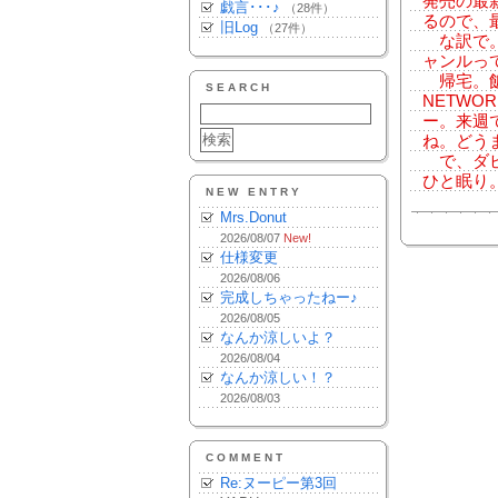
発売の最
戯言･･･♪
（28件）
るので、
旧Log
（27件）
な訳で。
ャンルっ
帰宅。飯。
SEARCH
NETW
ー。来週
ね。どうま
で、ダビ
ひと眠り
NEW ENTRY
Mrs.Donut
2026/08/07
New!
仕様変更
2026/08/06
完成しちゃったねー♪
2026/08/05
なんか涼しいよ？
2026/08/04
なんか涼しい！？
2026/08/03
COMMENT
Re:ヌーピー第3回