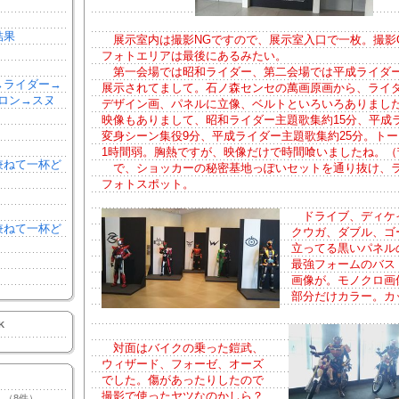
結果
展示室内は撮影NGですので、展示室入口で一枚。撮影
フォトエリアは最後にあるみたい。
第一会場では昭和ライダー、第二会場では平成ライダ
森→ライダー→
展示されてまして。石ノ森センセの萬画原画から、ライ
ロン→スヌ
デザイン画、パネルに立像、ベルトといろいろありまし
映像もありまして、昭和ライダー主題歌集約15分、平成
変身シーン集役9分、平成ライダー主題歌集約25分。ト
1時間弱。胸熱ですが、映像だけで時間喰いましたね。（
を兼ねて一杯ど
で、ショッカーの秘密基地っぽいセットを通り抜け、
フォトスポット。
ドライブ、ディケ
を兼ねて一杯ど
クウガ、ダブル、ゴ
立ってる黒いパネル
最強フォームのバス
画像が。モノクロ画
部分だけカラー。カ
K
対面はバイクの乗った鎧武、
ウィザード、フォーゼ、オーズ
でした。傷があったりしたので
撮影で使ったヤツなのかしら？
（8件）