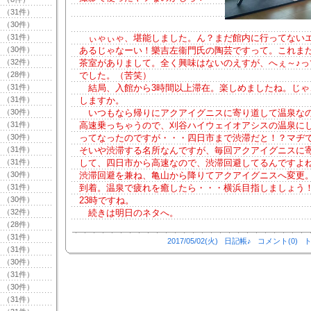
（31件）
（30件）
（31件）
ぃゃぃゃ、堪能しました。ん？まだ館内に行ってない
（30件）
あるじゃなーい！樂吉左衞門氏の陶芸ですって。これま
（32件）
茶室がありまして。全く興味はないのえすが、へぇ～♪っ
（28件）
でした。（苦笑）
（31件）
結局、入館から3時間以上滞在。楽しめましたね。じゃ
（31件）
しますか。
（30件）
いつもなら帰りにアクアイグニスに寄り道して温泉な
（31件）
高速乗っちゃうので、刈谷ハイウェイオアシスの温泉に
（30件）
ってなったのですが・・・四日市まで渋滞だと！？マヂ
（31件）
そいや渋滞する名所なんですが、毎回アクアイグニスに
（31件）
して、四日市から高速なので、渋滞回避してるんですよ
（30件）
渋滞回避を兼ね、亀山から降りてアクアイグニスへ変更。
（31件）
到着。温泉で疲れを癒したら・・・横浜目指しましょう
（30件）
23時ですね。
（32件）
続きは明日のネタへ。
（28件）
（31件）
2017/05/02(火)
日記帳♪
コメント(0)
ト
（31件）
（30件）
（31件）
（30件）
（31件）