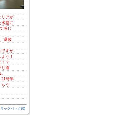
エリアが
た水盤に
て感じ
、退散
のですが
しよう！
で！？
寄り道
ね。
21時半
！もう
ラックバック(0)