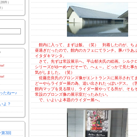
28件）
件）
館内に入って、まずは飯。（笑） 到着したのが、ち
昼過ぎだったので。館内のカフェにてランチ。豚バラあ
Y
イタダキマシタ。
さて。先ずは常設展示へ。平山郁夫氏の絵画。シルク
ew!
シリーズがゆーめーだそーで。へぇ～。どっかで見た事
気がしました。（笑）
ew!
佐藤忠良氏のブロンズ像がエントランスに展示されて
どーやらライダー展の為、追い出されたっぽいデス。（
館内マップを見る限り、ライダー展やってる所が、そも
ったねー♪
常設のブロンズ像の展示室だったみたい。
で、いよいよ本題のライダー展へ。
いよ？
ー第3回