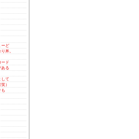
ょーど
ぶり丼。
ロード
がある
まして
苦笑）
そも