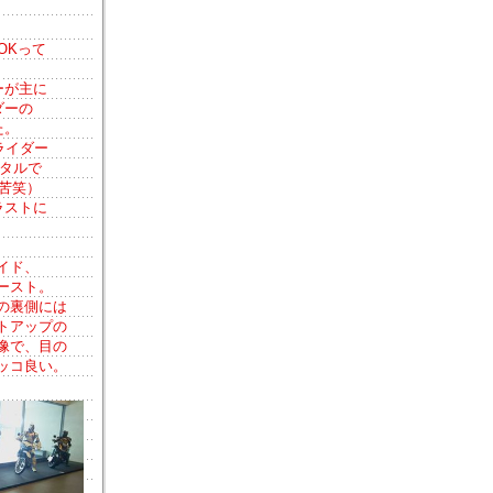
OKって
ーが主に
ダーの
た。
ライダー
ータルで
苦笑）
ラストに
イド、
ースト。
の裏側には
トアップの
像で、目の
ッコ良い。