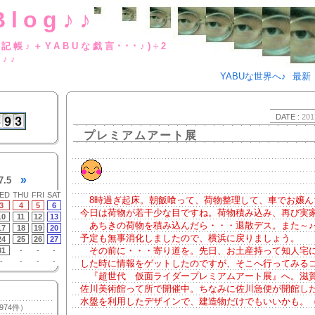
Blog♪♪
BUな日記帳♪＋YABUな戯言･･･
g♪♪
YABUな世界へ♪
最新
DATE :
201
プレミアムアート展
»
7.5
ED
THU
FRI
SAT
8時過ぎ起床。朝飯喰って、荷物整理して、車でお嬢ん
3
4
5
6
今日は荷物が若干少な目ですね。荷物積み込み、再び実
10
11
12
13
あちきの荷物を積み込んだら・・・退散デス。また～♪
17
18
19
20
予定も無事消化しましたので、横浜に戻りましょう。
24
25
26
27
その前に・・・寄り道を。先日、お土産持って知人宅
31
-
-
-
-
-
-
-
した時に情報をゲットしたのですが、そこへ行ってみる
『超世代 仮面ライダープレミアムアート展』へ。滋
佐川美術館って所で開催中。ちなみに佐川急便が開館し
水盤を利用したデザインで、建造物だけでもいいかも。
974件）