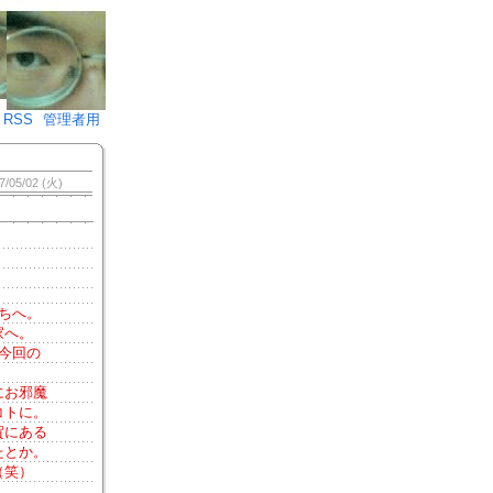
♪)÷2
RSS
管理者用
7/05/02 (火)
ちへ。
家へ。
今回の
にお邪魔
コトに。
賀にある
たとか。
（笑）