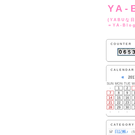
YA-
(YA
＝YA-Blo
COUNTER
CALENDAR
«
201
SUN
MON
TUE
W
-
1
2
7
8
9
14
15
16
21
22
23
28
29
30
-
-
-
CATEGORY
日記帳♪
（5