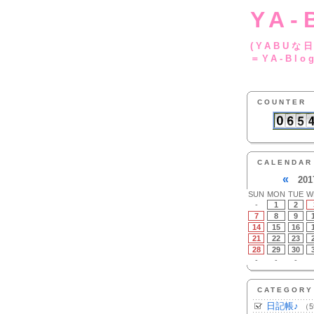
YA-
(YA
＝YA-Blo
COUNTER
CALENDAR
«
201
SUN
MON
TUE
W
-
1
2
7
8
9
14
15
16
21
22
23
28
29
30
-
-
-
CATEGORY
日記帳♪
（5