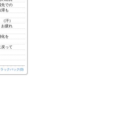
構先での
渋滞も
。（汗）
。お疲れ
消化を
に戻って
ラックバック(0)