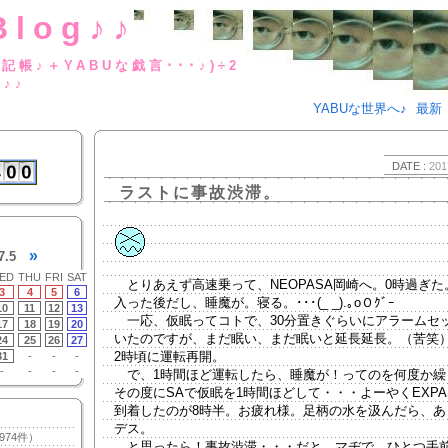
Blog♪♪
BUな日記帳♪＋YABUな戯言･･･
g♪♪
YABUな世界へ♪
最新
DATE :
201
ラストに事故渋滞。
»
7.5
ED
THU
FRI
SAT
とりあえず高速乗って、NEOPASA岡崎へ。0時過ぎた
3
4
5
6
入った後だし、睡魔が。寝る。･･･(_ _).｡oＯｸﾞｰ
10
11
12
13
一応、仮眠ってコトで、30分置きぐらいにアラームセ
17
18
19
20
いたのですが、まだ眠い、まだ眠いと延長延長。（苦笑
24
25
26
27
2時頃に運転再開。
31
-
-
-
-
-
-
-
で、1時間ほど運転したら、睡魔が！ってのを何度か繰
その度にSAで仮眠を1時間ほどして・・・よーやくEXPA
到着したのが8時半。お疲れ様。足柄の水を汲んだら、あ
デス。
974件）
と思ったら！事故渋滞・・・だと。マヂで。ひとつ手