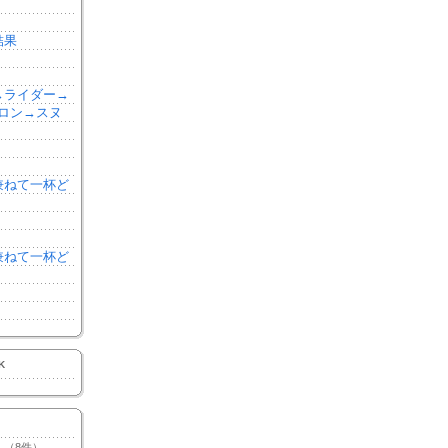
結果
森→ライダー→
ロン→スヌ
を兼ねて一杯ど
を兼ねて一杯ど
K
（8件）