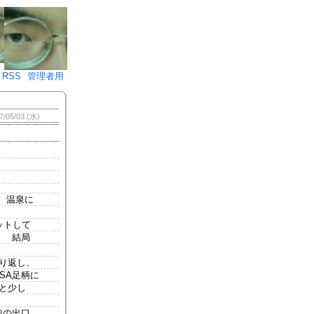
♪)÷2
RSS
管理者用
7/05/03 (水)
。温泉に
ットして
） 結局
り返し、
SA足柄に
と少し
前の出口