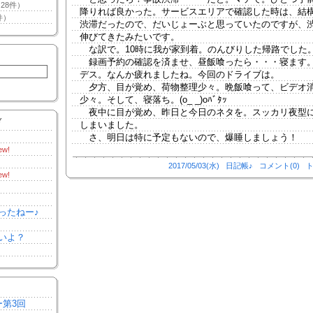
28件）
降りれば良かった。サービスエリアで確認した時は、結
件）
渋滞だったので、だいじょーぶと思っていたのですが、
伸びてきたみたいです。
な訳で。10時に我が家到着。のんびりした帰路でした
録画予約の確認を済ませ、昼飯喰ったら・・・寝ます
デス。なんか疲れましたね。今回のドライブは。
夕方、目が覚め、荷物整理少々。晩飯喰って、ビデオ
少々。そして、寝落ち。(o_ _)oﾊﾞﾀｯ
夜中に目が覚め、昨日と今日のネタを。スッカリ夜型
Y
しまいました。
さ、明日は特に予定もないので、爆睡しましょう！
ew!
2017/05/03(水)
日記帳♪
コメント(0)
ト
ew!
ったねー♪
いよ？
ー第3回