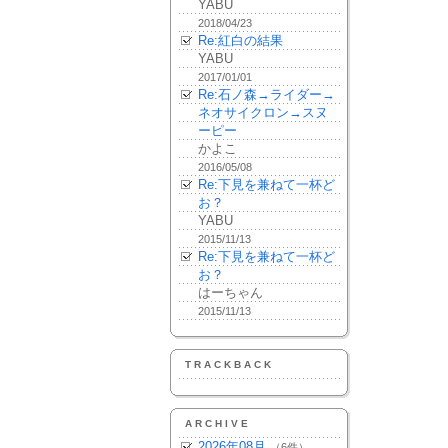
YABU
2018/04/23
Re:紅白の結果
YABU
2017/01/01
Re:石ノ森→ライダー→
ネオサイクロン→スヌ
ーピー
かよこ
2016/05/08
Re:下見を兼ねて一杯ど
お？
YABU
2015/11/13
Re:下見を兼ねて一杯ど
お？
はーちゃん
2015/11/13
TRACKBACK
ARCHIVE
2026年08月
（6件）