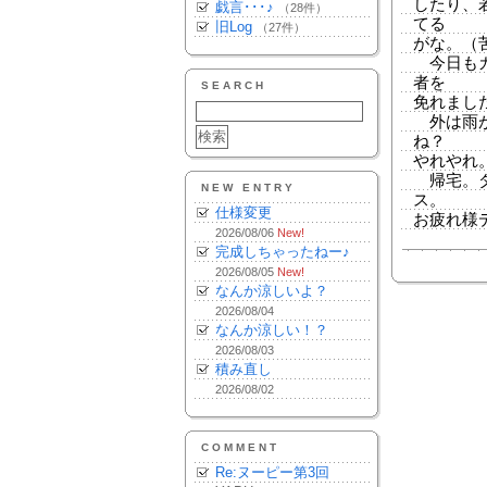
したり、
戯言･･･♪
（28件）
てる
旧Log
（27件）
がな。（
今日もガ
者を
SEARCH
免れまし
外は雨が
ね？
やれやれ
帰宅。ダ
NEW ENTRY
ス。
仕様変更
お疲れ様
2026/08/06
New!
完成しちゃったねー♪
2026/08/05
New!
なんか涼しいよ？
2026/08/04
なんか涼しい！？
2026/08/03
積み直し
2026/08/02
COMMENT
Re:ヌーピー第3回