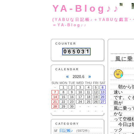
YA-Blog♪♪
(YABUな日記帳♪＋
＝YA-Blog♪♪
COUNTER
風に乗
CALENDAR
«
»
2020.6
SUN
MON
TUE
WED
THU
FRI
SAT
朝から強
-
1
2
3
4
5
6
速い
7
8
9
10
11
12
13
14
15
16
17
18
19
20
です。ぐ
21
22
23
24
25
26
27
雨が
28
29
30
-
-
-
-
風に乗っ
-
-
-
-
-
-
-
かな
って空模
CATEGORY
今日は朝
ック
日記帳♪
（5972件）