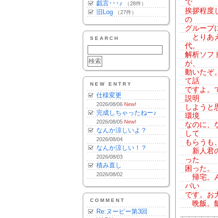
で
戯言･･･♪
（28件）
挨拶程度
旧Log
（27件）
の
グループ
とりあえ
SEARCH
代。
解析ソフ
が、
動いたぞ
て話
NEW ENTRY
ですよ。
仕様変更
説明
2026/08/06
New!
しようと
完成しちゃったねー♪
環境
2026/08/05
New!
なのに、
なんか涼しいよ？
して
2026/08/04
もらうも
なんか涼しい！？
新人君の
2026/08/03
った
積み直し
困った。
2026/08/02
帰宅。ん
バい
です。お
COMMENT
晩飯。飯
Re:ヌーピー第3回