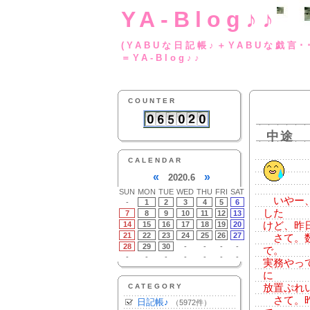
YA-Blog♪♪
(YABUな日記帳♪＋
＝YA-Blog♪♪
COUNTER
中途
CALENDAR
«
»
2020.6
SUN
MON
TUE
WED
THU
FRI
SAT
いやー、
-
1
2
3
4
5
6
した
7
8
9
10
11
12
13
14
15
16
17
18
19
20
けど、昨
21
22
23
24
25
26
27
さて。数
28
29
30
-
-
-
-
で。
-
-
-
-
-
-
-
実務やっ
に
CATEGORY
放置ぷれ
さて。昨
日記帳♪
（5972件）