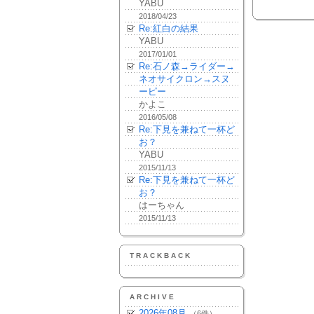
YABU
2018/04/23
Re:紅白の結果
YABU
2017/01/01
Re:石ノ森→ライダー→
ネオサイクロン→スヌ
ーピー
かよこ
2016/05/08
Re:下見を兼ねて一杯ど
お？
YABU
2015/11/13
Re:下見を兼ねて一杯ど
お？
はーちゃん
2015/11/13
TRACKBACK
ARCHIVE
2026年08月
（6件）